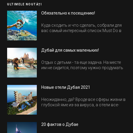
ULTIMELE NOUTĂȚI
Обязательно к посещению!
Куда сходить и что сделать, собрали для
вас самый интересный список Must Do в
Египте.
Дубай для самых маленьких!
Отдых с детьми - та еще задача. На месте
им не сидится, поэтому нужно продумать
активность на весь день. Рассказываем,
куда пойти в Дубае всей семьей, чтобы
всем было интересно и весело.
Новые отели Дубая 2021
Неожиданно, да? Вроде все сферы жизни в
глубокой яме из-за вируса, а отели все-
равно открываются и строятся. Давайте
посмотрим, где мы сможем отдохнуть уже
в этом году! Напоминаем, что новые отели
20 фактов о Дубае
обычно на первые заезды дают промо-
цены.