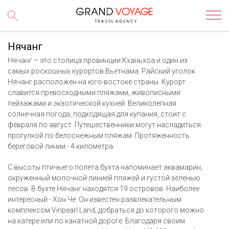
Нячанг
Нячанг – это столица провинции Кханьхоа и один из
самых роскошных курортов Вьетнама. Райский уголок
Нячанг расположен на юго-востоке страны. Курорт
славится превосходными пляжами, живописными
пейзажами и экзотической кухней. Великолепная
солнечная погода, подходящая для купания, стоит с
февраля по август. Путешественники могут насладиться
прогулкой по белоснежным пляжам. Протяженность
береговой линии - 4 километра.
С высоты птичьего полета бухта напоминает аквамарин,
окруженный молочной линией пляжей и густой зеленью
лесов. В бухте Нячанг находятся 19 островов. Наиболее
интересный - Хон Че. Он известен развлекательным
комплексом Vinpearl Land, добраться до которого можно
на катере или по канатной дороге. Благодаря своим