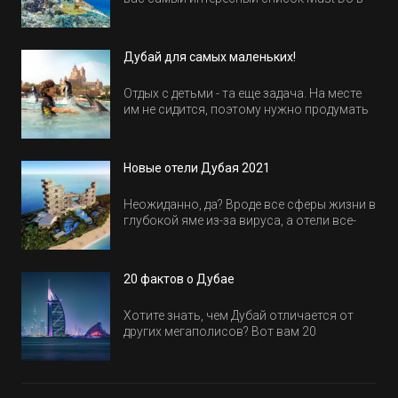
Египте.
Дубай для самых маленьких!
Отдых с детьми - та еще задача. На месте
им не сидится, поэтому нужно продумать
активность на весь день. Рассказываем,
куда пойти в Дубае всей семьей, чтобы
всем было интересно и весело.
Новые отели Дубая 2021
Неожиданно, да? Вроде все сферы жизни в
глубокой яме из-за вируса, а отели все-
равно открываются и строятся. Давайте
посмотрим, где мы сможем отдохнуть уже
в этом году! Напоминаем, что новые отели
20 фактов о Дубае
обычно на первые заезды дают промо-
цены.
Хотите знать, чем Дубай отличается от
других мегаполисов? Вот вам 20
интересных фактов о крупнейшем городе
Эмиратов. Проверьте, сколько фактов вы
уже знали, а что услышали впервые.