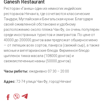
Ganesh Restaurant
Ресторан «Ганеш» один из немногих индийских
ресторанов Нячанга, где сочетаются классические
Тандури, Муглайская и Бенгальская кухни. Благодаря
своей оживленной обстановке и удобному
расположению около пляжа Чан Фу, он очень популярен
среди иностранных туристов и эмигрантов. По цене от
40000 до 200000 донгов вам предложат обширное меню
— от лепешек всех сортов, панерса (свежий сыр), а также
мясные и вегетарианские блюда. Фирменное блюдо
цыпленок тикка масала (108000 донгов) и
свежеиспеченные нааны (50000 донгов).
Часы работы:
ежедневно 07:30 – 20:00
Адрес:
72-74 улица Чан Фу, город Нячанг