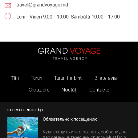
travel@grandvoyage.md
Luni - Vineri 9:00 - 19:00, Sâmbătă 10:00 - 17:00
Țări
Tururi
Tururi fierbinți
Bilete avia
Croaziere
Noutăți
Contacte
ULTIMELE NOUTĂȚI
Обязательно к посещению!
Куда сходить и что сделать, собрали для
вас самый интересный список Must Do в