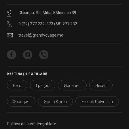
Chisinau, Str. Mihai EMinescu 39
0 (22) 277 232
;
373 (68) 277 232
travel@grandvoyage.md
DESTINAȚII POPULARE
Peru
Греция
Испания
Чехия
Франция
South Korea
French Polynesia
Politica de confidenţialitate