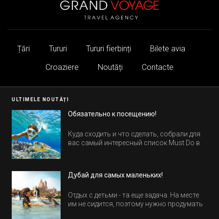
Țări
Tururi
Tururi fierbinți
Bilete avia
Croaziere
Noutăți
Contacte
ULTIMELE NOUTĂȚI
Обязательно к посещению!
Куда сходить и что сделать, собрали для
вас самый интересный список Must Do в
Египте.
Дубай для самых маленьких!
Отдых с детьми - та еще задача. На месте
им не сидится, поэтому нужно продумать
активность на весь день. Рассказываем,