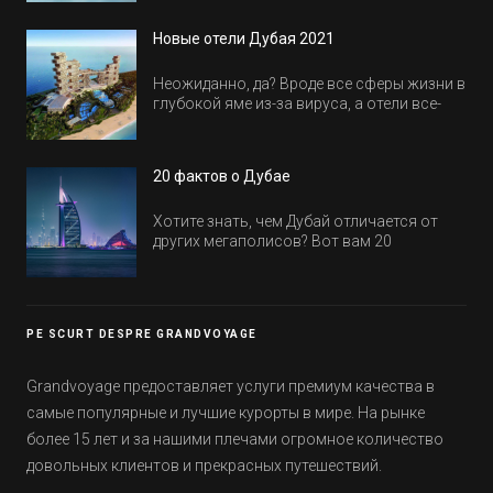
куда пойти в Дубае всей семьей, чтобы
всем было интересно и весело.
Новые отели Дубая 2021
Неожиданно, да? Вроде все сферы жизни в
глубокой яме из-за вируса, а отели все-
равно открываются и строятся. Давайте
посмотрим, где мы сможем отдохнуть уже
в этом году! Напоминаем, что новые отели
20 фактов о Дубае
обычно на первые заезды дают промо-
цены.
Хотите знать, чем Дубай отличается от
других мегаполисов? Вот вам 20
интересных фактов о крупнейшем городе
Эмиратов. Проверьте, сколько фактов вы
уже знали, а что услышали впервые.
PE SCURT DESPRE GRANDVOYAGE
Grandvoyage предоставляет услуги премиум качества в
самые популярные и лучшие курорты в мире. На рынке
более 15 лет и за нашими плечами огромное количество
довольных клиентов и прекрасных путешествий.