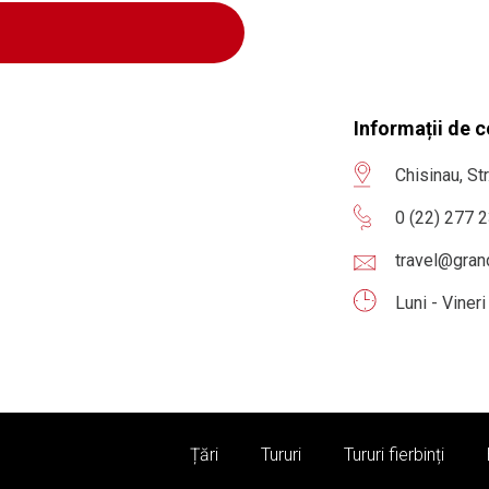
Informații de 
Chisinau, St
0 (22) 277 
travel@gra
Luni - Viner
Țări
Tururi
Tururi fierbinți