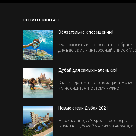
ULTIMELE NOUTĂȚI
Обязательно к посещению!
Куда сходить и что сделать, собрали
для вас самый интересный список Mu
Do в Египте.
Дубай для самых маленьких!
Отдых с детьми - та еще задача. На мес
им не сидится, поэтому нужно
продумать активность на весь день.
Рассказываем, куда пойти в Дубае вс
семьей, чтобы всем было интересно и
Новые отели Дубая 2021
весело.
Неожиданно, да? Вроде все сферы
жизни в глубокой яме из-за вируса, а
отели все-равно открываются и