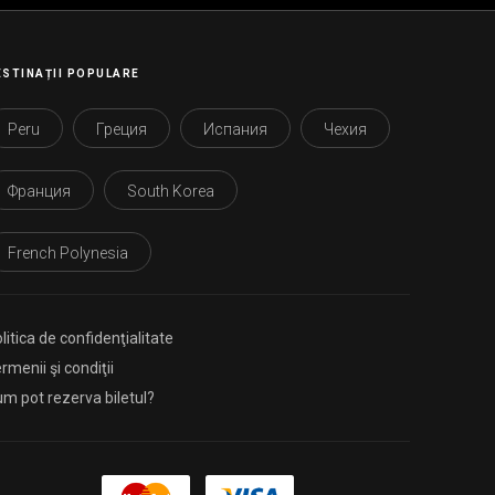
ESTINAȚII POPULARE
Peru
Греция
Испания
Чехия
Франция
South Korea
French Polynesia
litica de confidenţialitate
rmenii şi condiţii
m pot rezerva biletul?