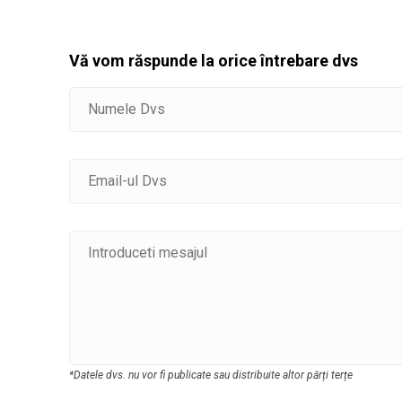
Vă vom răspunde la orice întrebare dvs
*Datele dvs. nu vor fi publicate sau distribuite altor părți terțe