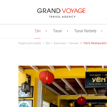
Țări
Tururi
Tururi fierbinți
Pagina principală
Țări
Вьетнам
Нячанг
Yen’s Restaurant