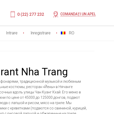
0 (22) 277 232
COMANDAȚI UN APEL
Intrare
înregistrare
RO
urant Nha Trang
и фонарями, традиционной музыкой и любезным
ьные костюмы, ресторан «Йены» в Нячанге
сочных вдоль улицы Чан Куанг Кхай. Его меню в
ни по цене от 45000 до 125000 донгов, подают
люда с лапшой и рисом, мясо на гриле. Мы
ики с креветками (подаются со свининой, курицей,
суп с рисовой лапшой и обжаренные на гриле