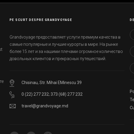
PE SCURT DESPRE GRANDVOYAGE
D
Grandvoyage предоставляет услуги премиум качества в
самые популярные и лучшие курорты в мире. На рынке
st
более 15 лет и за нашими плечами огромное количество
довольных клиентов и прекрасных путешествий.
те
Chisinau, Str. Mihai EMinescu 39
Po
0 (22) 277 232
;
373 (68) 277 232
ей
Te
travel@grandvoyage.md
Cu