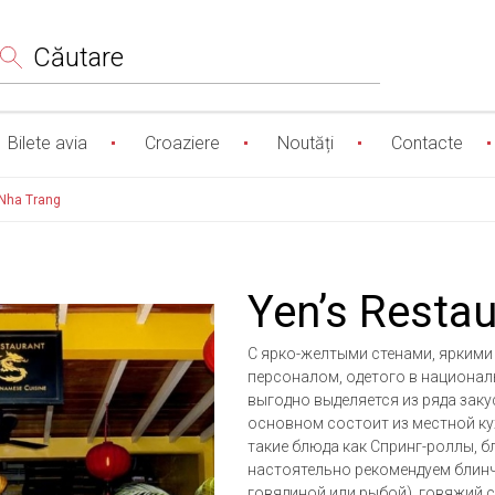
Сăutare
Bilete avia
Croaziere
Noutăți
Contacte
 Nha Trang
Yen’s Resta
С ярко-желтыми стенами, ярким
персоналом, одетого в национал
выгодно выделяется из ряда заку
основном состоит из местной кух
такие блюда как Спринг-роллы, б
настоятельно рекомендуем блинч
говядиной или рыбой), говяжий 