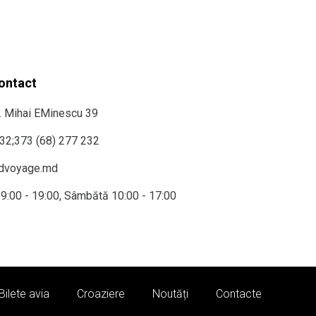
contact
r. Mihai EMinescu 39
232
;
373 (68) 277 232
ndvoyage.md
i 9:00 - 19:00, Sâmbătă 10:00 - 17:00
Bilete avia
Croaziere
Noutăți
Contacte