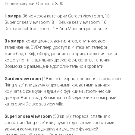
Легкие закуски. Открыт с 8:00.
Номера
: 36 номеров категории Garden view room, 10 –
Superior sea view room, 8 – Deluxe sea view room, 16 –
Deluxe beachfront room, 4 – Ana Mandara junior suite.
В номере
: кондиционер, вентилятор, спутниковое
телевидение, DVD-плеер, доступ в Интернет, телефон,
мини-бар, сейф, оборудование для приготовления чая и
кофе, утюг и гладильная доска, фен, халаты, тапочки.
Возможно размещение дополнительной кровати.
Garden view room
(48 кв. м): терраса, спальня с кроватью
“king-size” или двумя отдельными кроватями, ванная
комната с джакузи и душем с функцией «тропический
дождь». Вид на сад. Возможно объединение с номерами
категории Deluxe sea view villa.
Superior sea view room
(50 кв. м): терраса, спальня с
кроватью “king-size” или двумя отдельными кроватями,
ванная комната с джакузи и душем с функцией