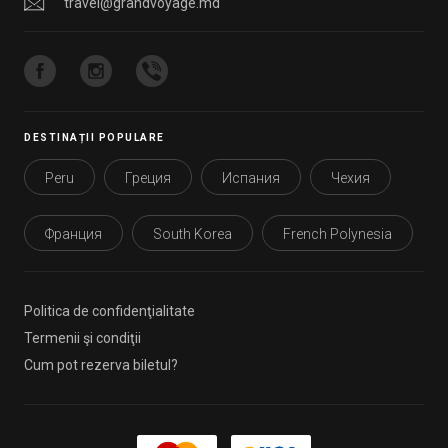
travel@grandvoyage.md
DESTINAȚII POPULARE
Peru
Греция
Испания
Чехия
Франция
South Korea
French Polynesia
Politica de confidenţialitate
Termenii şi condiţii
Cum pot rezerva biletul?