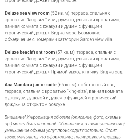
«тропический дождь». Вид на море.
Deluxe sea view room
(52 кв. м): терраса, спальня с
кроватью “king-size” или двумя отдельными кроватями,
ванная комната с джакузи и душем с функцией
«тропический дождь». Вид на море. Возможно
объединение с номерами категории Garden view villa.
Deluxe beachfront room
(57 кв. м): терраса, спальня с
кроватью “king-size” или двумя отдельными кроватями,
ванная комната с джакузи и душем с функцией
«тропический дождь». Прямой выход к пляжу. Вид на сад.
Ana Mandara junior suite
(65 кв. м): собственный сад,
терраса, спальня с кроватью “king-size”, ванная комната
с джакузи, душевой и душем с функцией «тропический
дождь» на открытом воздухе.
Внимание! Информация об отеле (описание, фото, схемы и
пр.) может быть неполной. Обновления, а также увеличение/
уменьшение объема услуг происходит постоянно. Стоит
также учитывать, что оформление, планировка и площадь