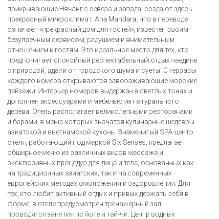
прикрывающие Нячанг с севера и запада, создают здесь
прекрасный микроклимат. Ana Mandara, что в переводе
означает «прекрасный дом для гостей», известен своим
безупречным сервисом, радушием и внимательным
отношением к гостям. Это идеальное место для тех, кто
предпочитает спокойный респектабельный отдых наедине
с природой, вдали от городского шума и суеты. С террасы
каждого номера открываются завораживающие морские
пейзажи. Интерьер номеров выдержан в светлых тонах и
дополнен аксессуарами и мебелью из натурального
дерева. Отель располагает великолепными ресторанами
и барами, в меню которых значатся кулинарные шедевры
азиатской и вьетнамской кухонь. Знаменитый SPA-центр
отеля, работающий под маркой Six Senses, предлагает
обширное меню из различных видов массажа и
эксклюзивных процедур для лица и тела, основанных как
на традиционных азиатских, так и на современных
европейских методах омоложения и оздоровления. Для
тех, кто любит активный отдых и привык держать себя в
форме, в отеле предусмотрен тренажерный зал,
проводятся занятия по йоге и тай-чи. Центр водных