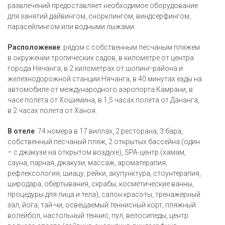
развлечений предоставляет необходимое оборудование
для занятий дайвингом, снорклингом, виндсерфингом,
парасейлингом или водными лыжами.
Расположение
: рядом с собственным песчаным пляжем
в окружении тропических садов, в километре от центра
города Нячанга, в 2 километрах от шопинг-района и
железнодорожной станции Нячанга, в 40 минутах езды на
автомобиле от международного аэропорта Камрани, в
часе полета от Хошимина, в 1,5 часах полета от Дананга,
в 2 часах полета от Ханоя.
В отеле
: 74 номера в 17 виллах, 2 ресторана, 3 бара,
собственный песчаный пляж, 2 открытых бассейна (один
– с джакузи на открытом воздухе), SPA-центр (хамам,
сауна, парная, джакузи, массаж, ароматерапия,
рефлексология, шиацу, рейки, акупунктура, стоунтерапия,
широдара, обертывания, скрабы, косметические ванны,
процедуры для лица и тела), салон красоты, тренажерный
зал, йога, тай-чи, освещаемый теннисный корт, пляжный
волейбол, настольный теннис, пул, велосипеды, центр