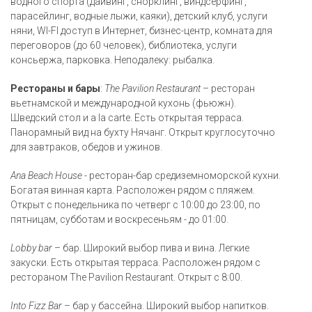
водного спорта (дайвинг, снорклинг, виндсерфинг,
парасейлинг, водные лыжи, каяки), детский клуб, услуги
няни, WI-FI доступ в Интернет, бизнес-центр, комната для
переговоров (до 60 человек), библиотека, услуги
консьержа, парковка. Неподалеку: рыбалка.
Рестораны и бары
:
The Pavilion Restaurant
– ресторан
вьетнамской и международной кухонь (фьюжн).
Шведский стол и a la carte. Есть открытая терраса.
Панорамный вид на бухту Нячанг. Открыт круглосуточно
для завтраков, обедов и ужинов.
Ana Beach House
- ресторан-бар средиземноморской кухни.
Богатая винная карта. Расположен рядом с пляжем.
Открыт с понедельника по четверг с 10:00 до 23:00, по
пятницам, субботам и воскресеньям - до 01:00.
Lobby bar
– бар. Широкий выбор пива и вина. Легкие
закуски. Есть открытая терраса. Расположен рядом с
рестораном The Pavilion Restaurant. Открыт с 8:00.
Into Fizz Bar
– бар у бассейна. Широкий выбор напитков.