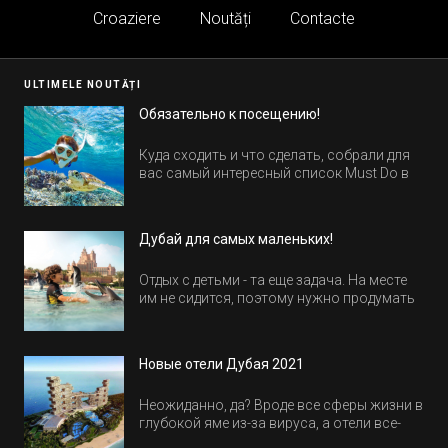
Croaziere
Noutăți
Contacte
ULTIMELE NOUTĂȚI
Обязательно к посещению!
Куда сходить и что сделать, собрали для
вас самый интересный список Must Do в
Египте.
Дубай для самых маленьких!
Отдых с детьми - та еще задача. На месте
им не сидится, поэтому нужно продумать
активность на весь день. Рассказываем,
куда пойти в Дубае всей семьей, чтобы
всем было интересно и весело.
Новые отели Дубая 2021
Неожиданно, да? Вроде все сферы жизни в
глубокой яме из-за вируса, а отели все-
равно открываются и строятся. Давайте