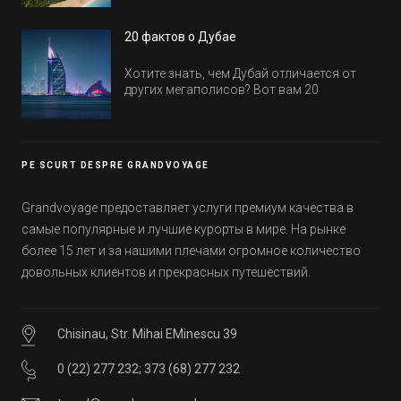
посмотрим, где мы сможем отдохнуть уже
в этом году! Напоминаем, что новые отели
20 фактов о Дубае
обычно на первые заезды дают промо-
цены.
Хотите знать, чем Дубай отличается от
других мегаполисов? Вот вам 20
интересных фактов о крупнейшем городе
Эмиратов. Проверьте, сколько фактов вы
уже знали, а что услышали впервые.
PE SCURT DESPRE GRANDVOYAGE
Grandvoyage предоставляет услуги премиум качества в
самые популярные и лучшие курорты в мире. На рынке
более 15 лет и за нашими плечами огромное количество
довольных клиентов и прекрасных путешествий.
Chisinau, Str. Mihai EMinescu 39
0 (22) 277 232
;
373 (68) 277 232