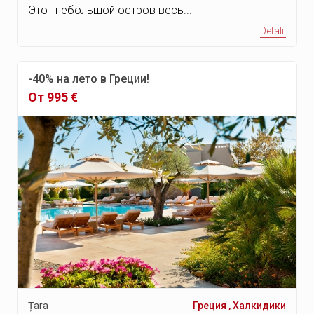
Этот небольшой остров весь...
Detalii
-40% на лето в Греции!
От 995 €
Țara
Греция
,
Халкидики