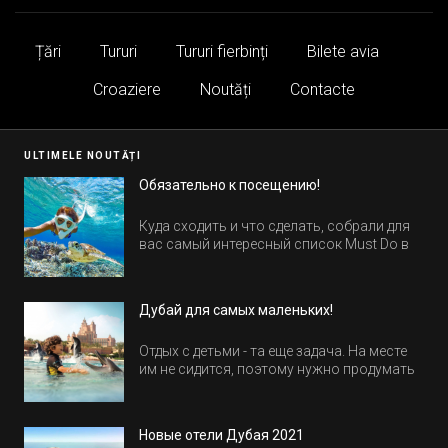
Țări
Tururi
Tururi fierbinți
Bilete avia
Croaziere
Noutăți
Contacte
ULTIMELE NOUTĂȚI
Обязательно к посещению!
Куда сходить и что сделать, собрали для
вас самый интересный список Must Do в
Египте.
Дубай для самых маленьких!
Отдых с детьми - та еще задача. На месте
им не сидится, поэтому нужно продумать
активность на весь день. Рассказываем,
куда пойти в Дубае всей семьей, чтобы
всем было интересно и весело.
Новые отели Дубая 2021