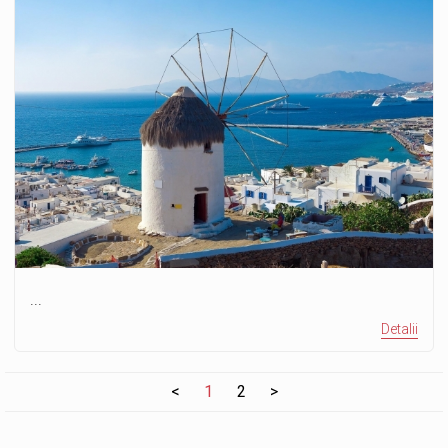
...
Detalii
<
1
2
>