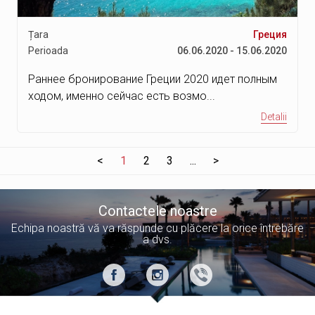
Țara
Греция
Perioada
06.06.2020 - 15.06.2020
Раннее бронирование Греции 2020 идет полным
ходом, именно сейчас есть возмо...
Detalii
<
1
2
3
...
>
Contactele noastre
Echipa noastră vă va răspunde cu plăcere la orice întrebăre
a dvs.