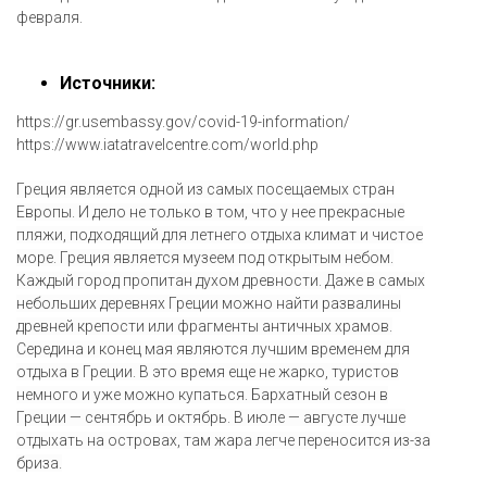
февраля.
Источники:
https://gr.usembassy.gov/covid-19-information/
https://www.iatatravelcentre.com/world.php
Греция является одной из самых посещаемых стран
Европы. И дело не только в том, что у нее прекрасные
пляжи, подходящий для летнего отдыха климат и чистое
море. Греция является музеем под открытым небом.
Каждый город пропитан духом древности. Даже в самых
небольших деревнях Греции можно найти развалины
древней крепости или фрагменты античных храмов.
Середина и конец мая являются лучшим временем для
отдыха в Греции. В это время еще не жарко, туристов
немного и уже можно купаться. Бархатный сезон в
Греции — сентябрь и октябрь. В июле — августе лучше
отдыхать на островах, там жара легче переносится из-за
бриза.