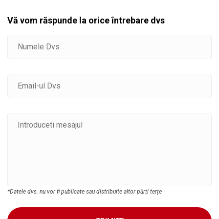
Vă vom răspunde la orice întrebare dvs
*Datele dvs. nu vor fi publicate sau distribuite altor părți terțe