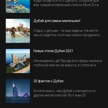
Куда сходить и что сделать, собрали для
вас самый интересный список Must Do в
Египте.
Дубай для самых маленьких!
Отдых с детьми - та еще задача. На месте
им не сидится, поэтому нужно продумать
активность на весь день. Рассказываем,
куда пойти в Дубае всей семьей, чтобы
всем было интересно и весело.
Новые отели Дубая 2021
Неожиданно, да? Вроде все сферы жизни в
глубокой яме из-за вируса, а отели все-
равно открываются и строятся. Давайте
посмотрим, где мы сможем отдохнуть уже
в этом году! Напоминаем, что новые отели
20 фактов о Дубае
обычно на первые заезды дают промо-
цены.
Хотите знать, чем Дубай отличается от
других мегаполисов? Вот вам 20
интересных фактов о крупнейшем городе
Эмиратов. Проверьте, сколько фактов вы