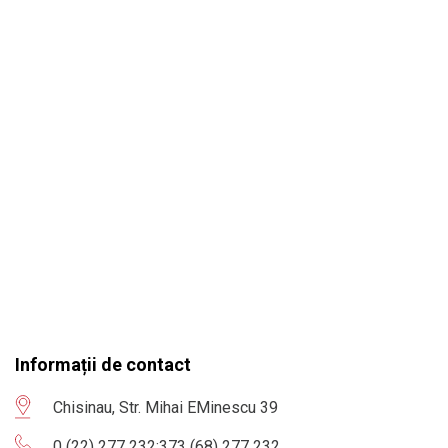
Informații de contact
Chisinau, Str. Mihai EMinescu 39
0 (22) 277 232
;
373 (68) 277 232