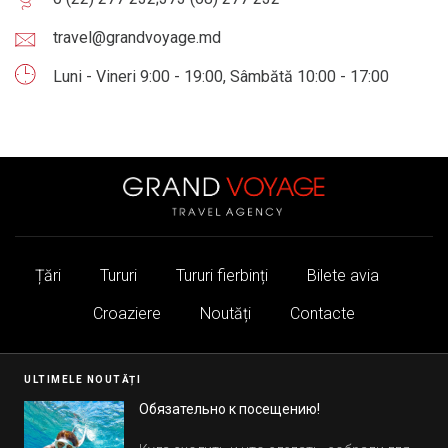
travel@grandvoyage.md
Luni - Vineri 9:00 - 19:00, Sâmbătă 10:00 - 17:00
Țări
Tururi
Tururi fierbinți
Bilete avia
Croaziere
Noutăți
Contacte
ULTIMELE NOUTĂȚI
Обязательно к посещению!