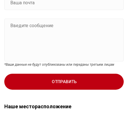
Остров Миндоро
Остров Негрос
Дубай
Абу-Даби
Аджман
Рас-Эль-Хайма
Шарджа
*Ваши данные не будут опубликованы или переданы третьим лицам
Эль-Фуджайра
Кастри
ОТПРАВИТЬ
Город Вье-Фор
Город Микуд
Наше месторасположение
Умм-эль-Кувейн
Луксор