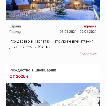
Кируна
Карлстад
Смоланд
Страна
Украина
Блекинге
Период
06.01.2021 - 09.01.2021
Остров Бора-Бора
Рождество в Карпатах – это яркие впечатления
Гавайи
для всей семьи. Кто-то п...
Момбаса
Подробнее
Ксамиль
Остров Майорка
Рождество в Швейцарии!
От 2626 €
Сусс
Монастир
Монте-Карло
Хаммамет