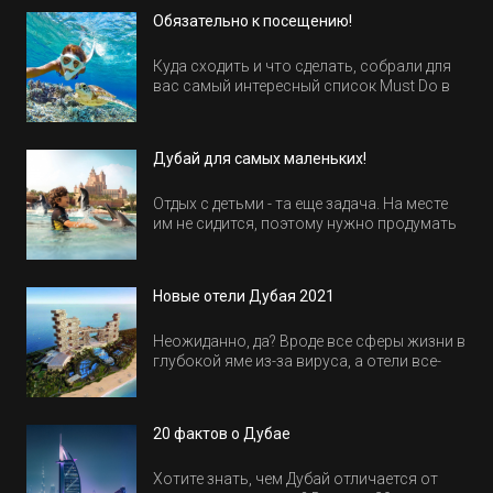
Обязательно к посещению!
Брюссель
Антверпен
Куда сходить и что сделать, собрали для
вас самый интересный список Must Do в
Брюгге
Египте.
Брюгге
Дубай для самых маленьких!
Гент
Отдых с детьми - та еще задача. На месте
Нассау / о. Нью-Провиденс
им не сидится, поэтому нужно продумать
активность на весь день. Рассказываем,
Острова Эксума
куда пойти в Дубае всей семьей, чтобы
всем было интересно и весело.
Остров Парадайс
Новые отели Дубая 2021
Сольдеу
Неожиданно, да? Вроде все сферы жизни в
глубокой яме из-за вируса, а отели все-
Сальта
равно открываются и строятся. Давайте
Эль-Калафате
посмотрим, где мы сможем отдохнуть уже
в этом году! Напоминаем, что новые отели
20 фактов о Дубае
Амман
обычно на первые заезды дают промо-
цены.
Мертвое море
Хотите знать, чем Дубай отличается от