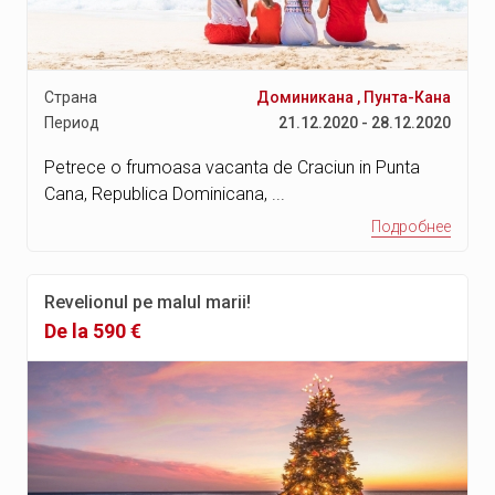
Сент-Полс Бэй
Аттард
Никосия
Страна
Доминикана
,
Пунта-Кана
Период
21.12.2020 - 28.12.2020
Рабат
Писсури
Petrece o frumoasa vacanta de Craciun in Punta
Cana, Republica Dominicana, ...
Лаци
Подробнее
Махдия
Буджибба
Revelionul pe malul marii!
Валлетта
De la 590 €
Лимасол
Плайя-дель-Кармен
Ривьера Майя
Остров Косумель