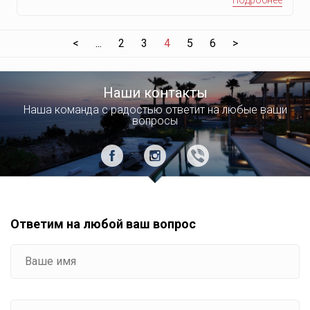
Сафага
Остров Нуса Пенида
<
...
2
3
4
5
6
>
Киев
Одесса
Наши контакты
Львов
Наша команда с радостью ответит на любые ваши
вопросы
Трускавец
Буковель
Черновцы
Харьков
Днепр
Ответим на любой ваш вопрос
Ма́рса-эль-А́лам
Таба
Остров Северный Лусон