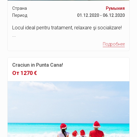
Канкун
Страна
Румыния
Акапулько
Период
01.12.2020 - 06.12.2020
Салоники
Locul ideal pentru tratament, relaxare şi socializare!
...
Крайсчерч
Подробнее
Веллингтон
Мдина
Craciun in Punta Cana!
Остров Гозо
От 1270 €
Остров Комино
Сан Джулианс
Слима
Аура
Пачевиль
Меллиха