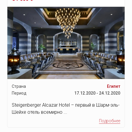
Малинди
Остров Таити
Остров Тахаа
Остров Тикехау
Найроби
Национальный заповедник
Масаи Мара
Кенийские горы и
Национальный парк
Абердаре
Страна
Египет
Период
17.12.2020 - 24.12.2020
Национальный заповедник
Амбосели
Steigenberger Alcazar Hotel – первый в Шарм-эль-
Национальный парк Меру
Шейхе отель всемирно ...
Остров Ламу
Подробнее
Тайвань