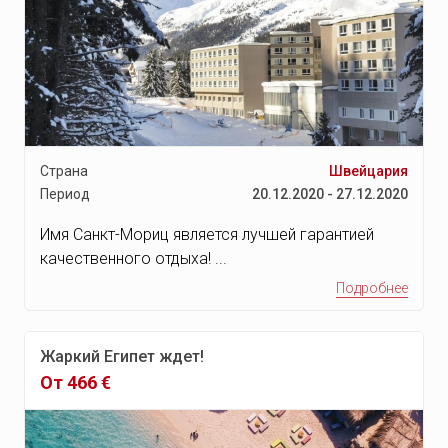
Набель
Джерба
Севилья
Пуно
Пуэрто Мальдонадо
Страна
Швейцария
Куско
Период
20.12.2020 - 27.12.2020
Икитос
Имя Санкт-Мориц является лучшей гарантией
Трухильо
качественного отдыха! ...
Уараз
Подробнее
Остров Муреа
Остров Рангироа
Жаркий Египет ждет!
От 466 €
Осло
Берген