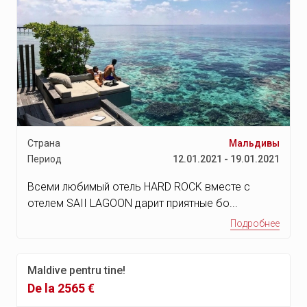
Улудаг
Паландокен (Эрзурум)
Эрджиес (Кайсери)
Бурса
Монтего-Бэй
Очо-Риос
Страна
Мальдивы
Период
12.01.2021 - 19.01.2021
Кингстон
Негрил
Всеми любимый отель HARD ROCK вместе с
отелем SAII LAGOON дарит приятные бо...
Джорджтаун
Подробнее
Сент-Анне
ЛЕ-ТРУА-ИЛЕ
Maldive pentru tine!
Остров Боракай
De la 2565 €
Остров Бохоль