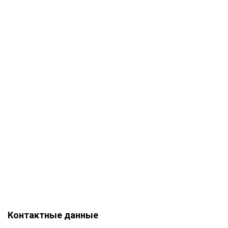
Александрия
Винница
Антигуа
Саваннакхет
Энкамп
Эскальдес
Сан-Хосе
Лимон
Гуанакасте
Хако
Алахуэла
Пунтаренас
Пуэрто-Игуасу
Контактные данные
Ушуая