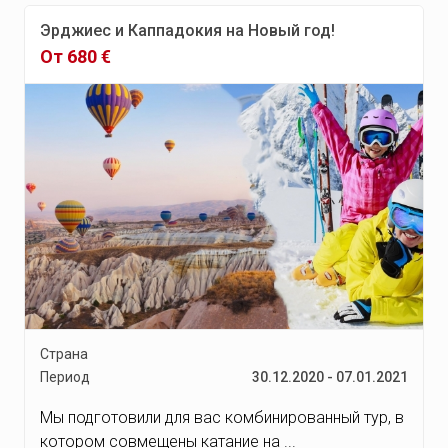
Эрджиес и Каппадокия на Новый год!
Национальный природный
парк Тсаво
От 680 €
Остров Хайнань
Национальный парк Самбуру
Лайкипия
Озеро Найваша
Ванг Вьенг
Влёра
Горнолыжный курорт
Пампорово
Эвия (Эвбия)
Страна
Дублин
Период
30.12.2020 - 07.01.2021
Корк
Мы подготовили для вас комбинированный тур, в
Лимерик
котором совмещены катание на ...