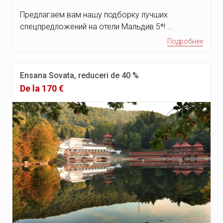
Горнолыжный курорт
Предлагаем вам нашу подборку лучших
Боровец
спецпредложений на отели Мальдив 5*! ...
Паленке
Подробнее
Мерида
Штат Оахака
Ensana Sovata, reduceri de 40 %
Кампече
De la 170 €
Штат Веракрус
Медный Каньон
Таско
Чиапас
Олимпийская Ривьера
(Пиерия)
Пуэбла
Штат Халиско