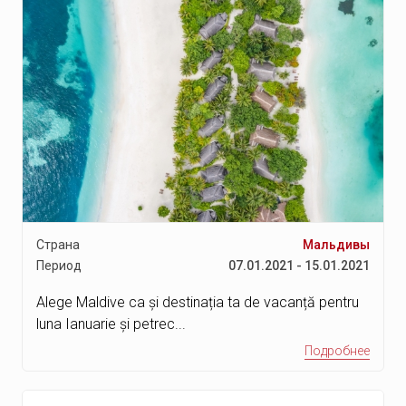
Манила
Остров Палаван
Виллемстад
Ораньестад
Оттава
Торонто
Монреаль
Калгари
Страна
Мальдивы
Период
07.01.2021 - 15.01.2021
Ванкувер
Уистлер
Alege Maldive ca și destinația ta de vacanță pentru
luna Ianuarie și petrec...
Онтарио
Подробнее
Банф
Джаспер