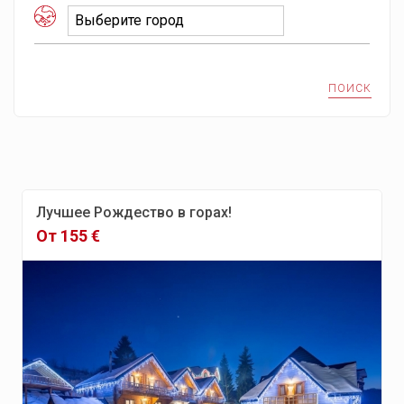
Выберите город
Выберите город
Саранда
ПОИСК
Сеул
ПУСАН
О. ЧЕДЖУ
Кёнджу
Лучшее Рождество в горах!
От 155 €
Стокгольм
Гётеборг
Мальмё
Уппсала
Остров Готланд
Оре