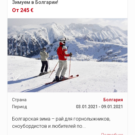
Зимуем в Болгарии!
Квебек
От 245 €
о-в Провиденсьялес
Древний город Джераш
Доха
Эр-Рувайс
Ораньестад
Остров Себу
Остров Сиаргао
Нувейба
Дахаб
Страна
Болгария
Период
03.01.2021 - 09.01.2021
Макади Бэй
Болгарская зима – рай для горнолыжников,
Сома Бэй
сноубордистов и любителей по...
Эль Гуна
Подробнее