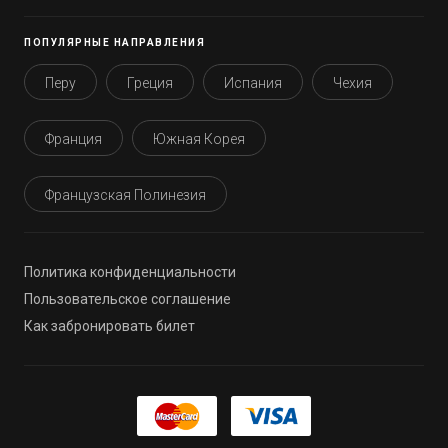
Акаба
ПОПУЛЯРНЫЕ НАПРАВЛЕНИЯ
Ереван
Люксембург
Перу
Греция
Испания
Чехия
Вианден
Франция
Южная Корея
Вильц
Бумтанг
Французская Полинезия
Гангтей
Паро
Политика конфиденциальности
Пунакха
Пользовательское соглашение
Тхимпху
Как забронировать билет
Бриджтаун
Спайтстон (Спайктаун)
Холтаун (Сент-Джеймс)