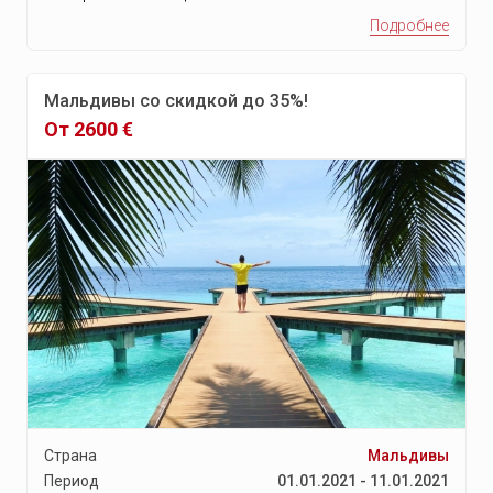
Подробнее
Голуэй
Малага
Мальдивы со скидкой до 35%!
Марбелья
От 2600 €
Эстепона
Ларнака
Ларнака
Пафос
Протарас
Роторуа
Окленд
Квинстаун
Миконос
Страна
Мальдивы
Тасос
Период
01.01.2021 - 11.01.2021