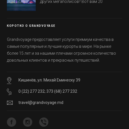
других мегаполисов? Вот вам 20
Петра
интересных фактов о крупнейшем городе
Эмиратов. Проверьте, сколько фактов вы
Вади Рам
уже знали, а что услышали впервые.
Копенгаген
КОРОТКО О GRANDVOYAGE
Оденсе
Grandvoyage предоставляет услуги премиум качества в
Орхус
самые популярные и лучшие курорты в мире. На рынке
более 15 лет и за нашими плечами огромное количество
Нуук
довольных клиентов и прекрасных путешествий.
Манама
Валли
Кишинёв, ул. Михай Еминеску 39
Сэнди-Граунд
0 (22) 277 232
;
373 (68) 277 232
Сент-Джонс
travel@grandvoyage.md
Инглиш Харбор
Дикенсон Бэй
Джолли Харбор