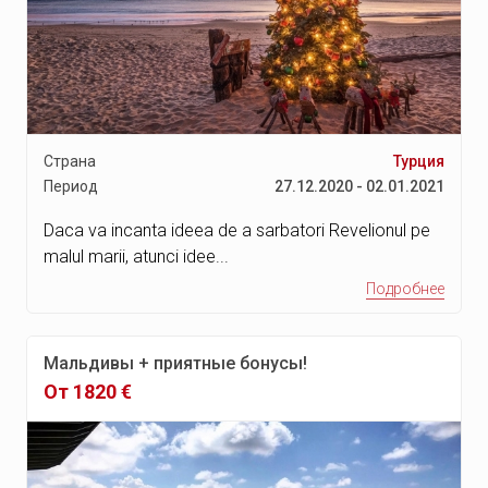
Тулум
Остров Мухерес
Мехико
Агадир
Касабланка
Страна
Турция
Период
27.12.2020 - 02.01.2021
Марракеш
Фес
Daca va incanta ideea de a sarbatori Revelionul pe
malul marii, atunci idee...
Эссуэейра
Подробнее
Танжер
Эль-Джадида
Мальдивы + приятные бонусы!
Уалидия
От 1820 €
Дуррес
Паксе
Барбуда