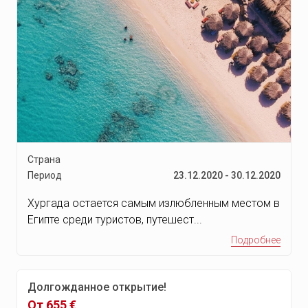
Ставангер
Тромсё
Киркенес
Олесунд
Бухарест
Яссы
Совата
Страна
Синая
Период
23.12.2020 - 30.12.2020
Пояна-Брашов
Хургада остается самым излюбленным местом в
Слэник-Молдова
Египте среди туристов, путешест...
Бран
Подробнее
Вьентьян
Луанг-Прабанг
Долгожданное открытие!
От 655 €
Холмы Чулу