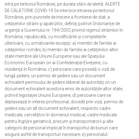
intra pe teritoriul României, pe durata stării de alertă. ALERTE
DE CĂLĂTORIE COVID-19 Se interzice intrarea pe teritoriul
României, prin punctele de trecere a frontierei de stat, a
cetăţenilor străini şi apatrizilor, definiţi potrivit Ordonanţei de
urgenţă a Guvernului nr. 194/2002 privind regimul străinilor în
România, republicată, cu modificările și completările
ulterioare, cu următoarele excepţii: a) membri de familie ai
cetăţenilor români; b) membri de familie ai cetăţenilor altor
state membre ale Uniunii Europene sau ale Spaţiului
Economic European ori ai Confederaţiei Elveţiene, cu
rezidenţă în România; c) persoane care posedă o viză de
lungă şedere, un permis de şedere sau un document
echivalent permisului de şedere eliberat de autorităţi ori un
document echivalent acestora emis de autorităţile altor state,
potrivit legislaţiei Uniunii Europene; d) persoane care se
deplasează în interes profesional, dovedit prin viză, permis de
şedere sau un alt document echivalent, respectiv cadre
medicale, cercetători în domeniul medical, cadre medicale
pentru îngrijire geriatrică, precum şi transportatorii şi alte
categorii de personal implicat în transportul de bunuri care
asigură astfel de transporturi necesare; e) personalul