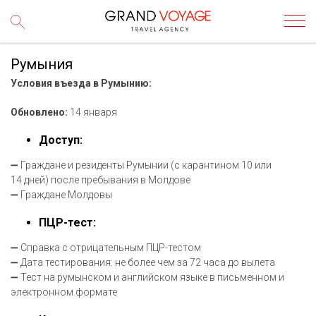
Румыния
Условия въезда в Румынию:
Обновлено:
14 января
Доступ:
➖ Граждане и резиденты Румынии (с карантином 10 или
14 дней) после пребывания в Молдове
➖ Граждане Молдовы
ПЦР-тест:
➖ Справка с отрицательным ПЦР-тестом
➖ Дата тестирования: не более чем за 72 часа до вылета
➖ Тест на румынском и английском языке в письменном и
электронном формате