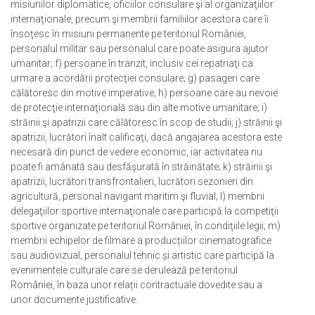
misiunilor diplomatice, oficiilor consulare şi al organizaţiilor
internaţionale, precum şi membrii familiilor acestora care îi
însoţesc în misiuni permanente pe teritoriul României,
personalul militar sau personalul care poate asigura ajutor
umanitar; f) persoane în tranzit, inclusiv cei repatriaţi ca
urmare a acordării protecţiei consulare; g) pasageri care
călătoresc din motive imperative; h) persoane care au nevoie
de protecţie internaţională sau din alte motive umanitare; i)
străinii şi apatrizii care călătoresc în scop de studii; j) străinii şi
apatrizii, lucrători înalt calificaţi, dacă angajarea acestora este
necesară din punct de vedere economic, iar activitatea nu
poate fi amânată sau desfăşurată în străinătate; k) străinii şi
apatrizii, lucrători transfrontalieri, lucrători sezonieri din
agricultură, personal navigant maritim şi fluvial; l) membrii
delegaţiilor sportive internaţionale care participă la competiţii
sportive organizate pe teritoriul României, în condiţiile legii; m)
membrii echipelor de filmare a producțiilor cinematografice
sau audiovizual, personalul tehnic și artistic care participă la
evenimentele culturale care se derulează pe teritoriul
României, în baza unor relații contractuale dovedite sau a
unor documente justificative.