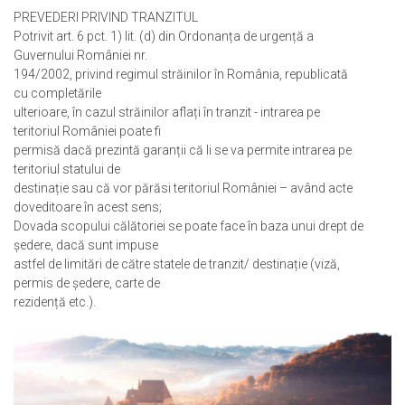
PREVEDERI PRIVIND TRANZITUL
Potrivit art. 6 pct. 1) lit. (d) din Ordonanța de urgență a
Guvernului României nr.
194/2002, privind regimul străinilor în România, republicată
cu completările
ulterioare, în cazul străinilor aflați în tranzit - intrarea pe
teritoriul României poate fi
permisă dacă prezintă garanții că li se va permite intrarea pe
teritoriul statului de
destinație sau că vor părăsi teritoriul României – având acte
doveditoare în acest sens;
Dovada scopului călătoriei se poate face în baza unui drept de
ședere, dacă sunt impuse
astfel de limitări de către statele de tranzit/ destinație (viză,
permis de ședere, carte de
rezidență etc.).