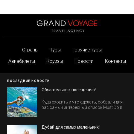
Страны
Туры
Горячие туры
Авиабилеты
Круизы
Новости
Контакты
ПОСЛЕДНИЕ НОВОСТИ
Обязательно к посещению!
Куда сходить и что сделать, собрали для
вас самый интересный список Must Do в
Египте.
Дубай для самых маленьких!