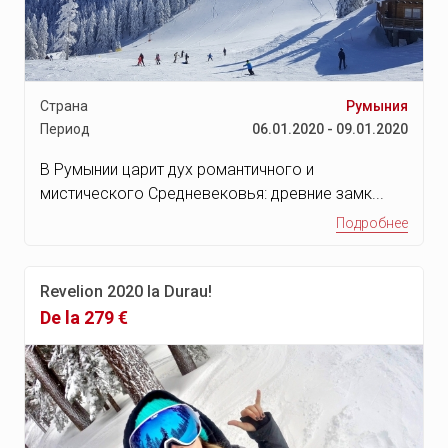
Страна
Румыния
Период
06.01.2020 - 09.01.2020
В Румынии царит дух романтичного и
мистического Средневековья: древние замк...
Подробнее
Revelion 2020 la Durau!
De la 279 €