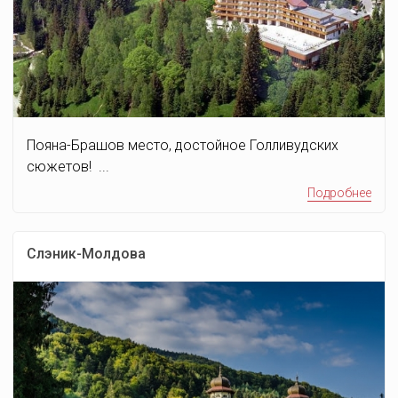
Пояна-Брашов место, достойное Голливудских
сюжетов! ...
Подробнее
Слэник-Молдова