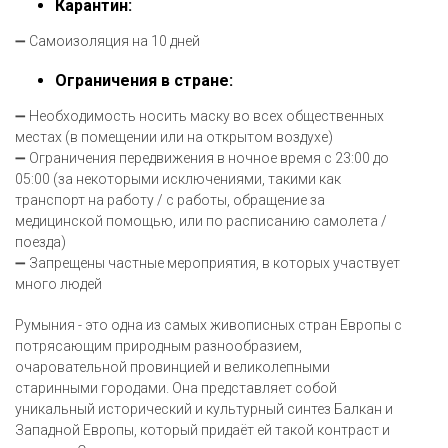
Карантин:
➖ Самоизоляция на 10 дней
Ограничения в стране:
➖ Необходимость носить маску во всех общественных
местах (в помещении или на открытом воздухе)
➖ Ограничения передвижения в ночное время с 23:00 до
05:00 (за некоторыми исключениями, такими как
транспорт на работу / с работы, обращение за
медицинской помощью, или по расписанию самолета /
поезда)
➖ Запрещены частные мероприятия, в которых участвует
много людей
Румыния - это одна из самых живописных стран Европы с
потрясающим природным разнообразием,
очаровательной провинцией и великолепными
старинными городами. Она представляет собой
уникальный исторический и культурный синтез Балкан и
Западной Европы, который придаёт ей такой контраст и