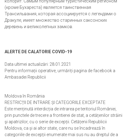
колорит. Самым популярным туристическим регионом
(кроме Бухареста) является таинственная
Трансильвания, которая ассоциируется с легендами о
Дракуле, имеет множество старинных саксонских
деревень и великолепных замков.
ALERTE DE CALATORIE COVID-19
Data ultimei actualizări: 28.01.2021
Pentru informații operative, urmăriți pagina de facebook a
Ambasadei Republicii
Moldova în România
RESTRICȚII DE INTRARE ȘI CATEGORIILE EXCEPTATE
Este menținută interdicția de intrarea pe teritoriul României,
prin punctele de trecere a frontierei de stat, a cetățenilor străini
şi apatrizilor, cu o serie de excepții. Cetățenii Republicii
Moldova, ca și ai altor state, care nu se încadrează în
categoriile de excepții enumerate mai sus nu au dreptul de a