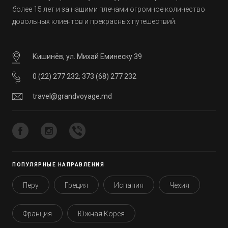
более 15 лет и за нашими плечами огромное количество
довольных клиентов и прекрасных путешествий.
Кишинёв, ул. Михай Еминеску 39
0 (22) 277 232
;
373 (68) 277 232
travel@grandvoyage.md
ПОПУЛЯРНЫЕ НАПРАВЛЕНИЯ
Перу
Греция
Испания
Чехия
Франция
Южная Корея