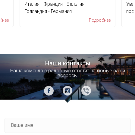
Италия - Франция - Бельгия -
Увл
Голландия - Германия ...
про
дос
бнее
Подробнее
Наши контакты
Наша команда с радостью ответит на любые ваши
вопросы