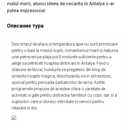
malul marii, atunci ideea de vacanta in Antalya v-ar
putea impresiona!
Описание тура
Desi timpul de afara si temperatura apei nu sunt primitoare
pentru o baie la miezul noptii, romantismul marii si nebunia
unei petrecerii pe plaja pot fi motivele suficiente pentru a
alege sa petreceti noaptea dintre ani in Antalya. Fiind o
statiune de litoral, hotelurile se pregatesc din timp de
aceasta noapte magica, deschizandu-se in extrasezon,
special pentru perioada sarbatorilor de iarna. Astfel,
programele propuse de acestea ofera o varietate de
activitati si gale pentru distractia familiilor cu copii, dar si a
cuplurilor care-si doresc intimitate si servicii pentru
relaxare in doi.