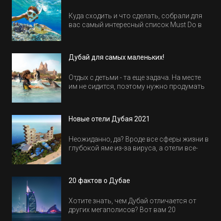
Куда сходить и что сделать, собрали для
вас самый интересный список Must Do в
Египте.
Дубай для самых маленьких!
Отдых с детьми - та еще задача. На месте
им не сидится, поэтому нужно продумать
активность на весь день. Рассказываем,
куда пойти в Дубае всей семьей, чтобы
всем было интересно и весело.
Новые отели Дубая 2021
Неожиданно, да? Вроде все сферы жизни в
глубокой яме из-за вируса, а отели все-
равно открываются и строятся. Давайте
посмотрим, где мы сможем отдохнуть уже
в этом году! Напоминаем, что новые отели
20 фактов о Дубае
обычно на первые заезды дают промо-
цены.
Хотите знать, чем Дубай отличается от
других мегаполисов? Вот вам 20
интересных фактов о крупнейшем городе