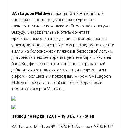
SAii Lagoon Maldives
находится на живописном
частном острове, соединенном с курортно-
развлекательным комплексом Crossroads в лагуне
Эмбуду. Очаровательный отель сочетает
оригинальный стильный дизайн и первоклассные
услуги, включая шикарные номера с видом на океан и
виллы на белоснежном пляже и в бирюзовой лагуне,
два изысканных ресторана и уютные бары, лазурный
бассейн, фитнес-центр, и, конечно, потрясающий
дайвинг в кристальных водах лагуны с домашним
рифом и волшебным подводным миром. SAii Lagoon
Maldives предлагает незабываемый отдых среди
тропического рая Мальдив.
Период поездки: 12.01 – 19.01.21/ 7 ночей
SAii Lagoon Maldives 4* - 1820 EUR/завтрак, 2300 EUR/