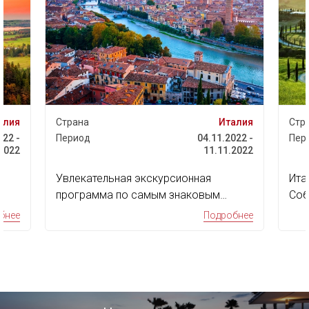
Италия
Страна
04.11.2022 -
Период
23
11.11.2022
3
 экскурсионная
Италия – потрясающее место
 самым знаковым
Собираясь сюда в отпуск, бу
льнос...
уверены: ...
Подробнее
П