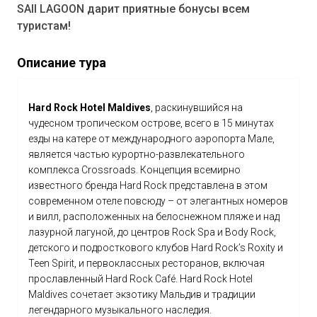
SAII LAGOON дарит приятные бонусы всем
туристам!
Описание тура
Hard Rock Hotel Maldives
, раскинувшийся на
чудесном тропическом острове, всего в 15 минутах
езды на катере от международного аэропорта Мале,
является частью курортно-развлекательного
комплекса Crossroads. Концепция всемирно
известного бренда Hard Rock представлена в этом
современном отеле повсюду – от элегантных номеров
и вилл, расположенных на белоснежном пляже и над
лазурной лагуной, до центров Rock Spa и Body Rock,
детского и подросткового клубов Hard Rock’s Roxity и
Teen Spirit, и первоклассных ресторанов, включая
прославленный Hard Rock Café. Hard Rock Hotel
Maldives сочетает экзотику Мальдив и традиции
легендарного музыкального наследия.