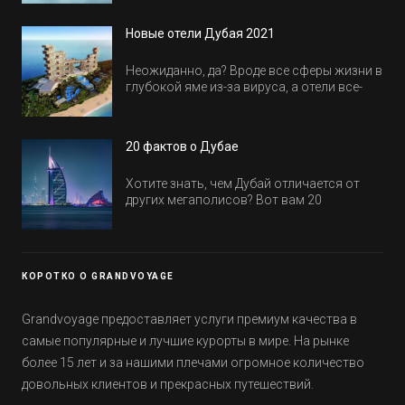
куда пойти в Дубае всей семьей, чтобы
всем было интересно и весело.
Новые отели Дубая 2021
Неожиданно, да? Вроде все сферы жизни в
глубокой яме из-за вируса, а отели все-
равно открываются и строятся. Давайте
посмотрим, где мы сможем отдохнуть уже
в этом году! Напоминаем, что новые отели
20 фактов о Дубае
обычно на первые заезды дают промо-
цены.
Хотите знать, чем Дубай отличается от
других мегаполисов? Вот вам 20
интересных фактов о крупнейшем городе
Эмиратов. Проверьте, сколько фактов вы
уже знали, а что услышали впервые.
КОРОТКО О GRANDVOYAGE
Grandvoyage предоставляет услуги премиум качества в
самые популярные и лучшие курорты в мире. На рынке
более 15 лет и за нашими плечами огромное количество
довольных клиентов и прекрасных путешествий.