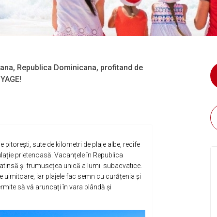
ana, Republica Dominicana, profitand de
OYAGE!
itorești, sute de kilometri de plaje albe, recife
pulație prietenoasă. Vacanțele în Republica
neatinsă și frumusețea unică a lumii subacvatice.
e uimitoare, iar plajele fac semn cu curățenia și
ermite să vă aruncați în vara blândă și