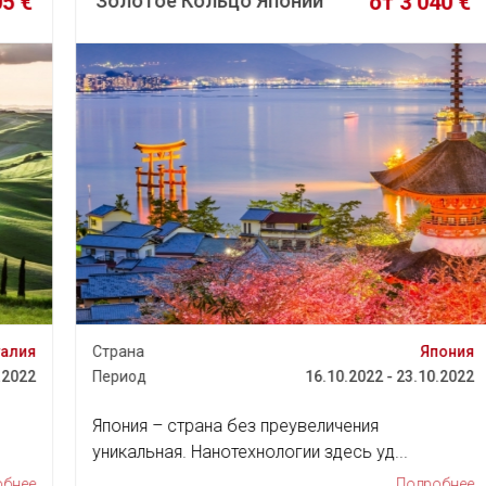
Вкус Армении!
от 550 €
Страна
Армения
Период
17.09.2022 - 22.09.2022
Армения – яркая, колоритная страна с древней
и самобытной историей ...
Подробнее