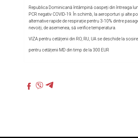
Republica Dominicană întâmpină oaspeți din întreaga lume.
PCR negativ COVID-19. În schimb, la aeroporturi și alte port
alternative rapide de respirație pentru 3-10% dintre pasager
nevoiți, de asemenea, să verifice temperatura.
VIZA pentru cetățenii din RO, RU, UA se deschide la sosire
pentru cetățenii MD din timp de la 300 EUR