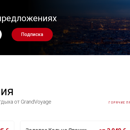
 предложениях
Подписка
ния
дыха от GrandVoyage
ГОРЯЧИЕ 