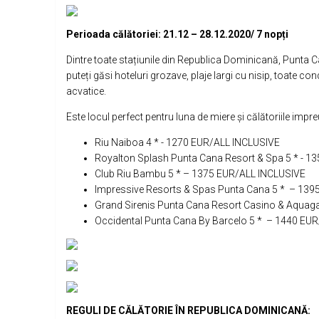
Perioada călătoriei: 21.12 – 28.12.2020/ 7 nopți
Dintre toate stațiunile din Republica Dominicană, Punta C
puteți găsi hoteluri grozave, plaje largi cu nisip, toate cond
acvatice.
Este locul perfect pentru luna de miere și călătoriile impr
Riu Naiboa 4 * - 1270 EUR/ALL INCLUSIVE
Royalton Splash Punta Cana Resort & Spa 5 * - 
Club Riu Bambu 5 * – 1375 EUR/ALL INCLUSIVE
Impressive Resorts & Spas Punta Cana 5 * – 139
Grand Sirenis Punta Cana Resort Casino & Aqua
Occidental Punta Cana By Barcelo 5 * – 1440 EU
REGULI DE C
ĂLĂTORIE ÎN REPUBLICA DOMINICANĂ
: