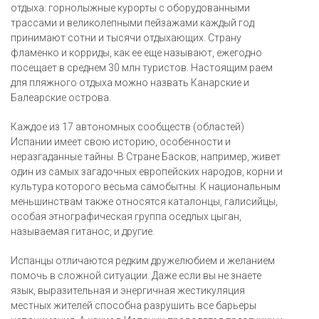
отдыха: горнолыжные курорты с оборудованными
трассами и великолепными пейзажами каждый год
принимают сотни и тысячи отдыхающих. Страну
фламенко и корриды, как ее еще называют, ежегодно
посещает в среднем 30 млн туристов. Настоящим раем
для пляжного отдыха можно назвать Канарские и
Балеарские острова.
Каждое из 17 автономных сообществ (областей)
Испании имеет свою историю, особенности и
неразгаданные тайны. В Стране Басков, например, живет
один из самых загадочных европейских народов, корни и
культура которого весьма самобытны. К национальным
меньшинствам также относятся каталонцы, галисийцы,
особая этнографическая группа оседлых цыган,
называемая гитанос, и другие.
Испанцы отличаются редким дружелюбием и желанием
помочь в сложной ситуации. Даже если вы не знаете
язык, выразительная и энергичная жестикуляция
местных жителей способна разрушить все барьеры