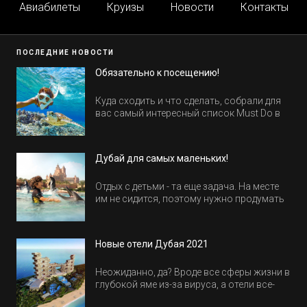
Авиабилеты
Круизы
Новости
Контакты
ПОСЛЕДНИЕ НОВОСТИ
Обязательно к посещению!
Куда сходить и что сделать, собрали для
вас самый интересный список Must Do в
Египте.
Дубай для самых маленьких!
Отдых с детьми - та еще задача. На месте
им не сидится, поэтому нужно продумать
активность на весь день. Рассказываем,
куда пойти в Дубае всей семьей, чтобы
всем было интересно и весело.
Новые отели Дубая 2021
Неожиданно, да? Вроде все сферы жизни в
глубокой яме из-за вируса, а отели все-
равно открываются и строятся. Давайте