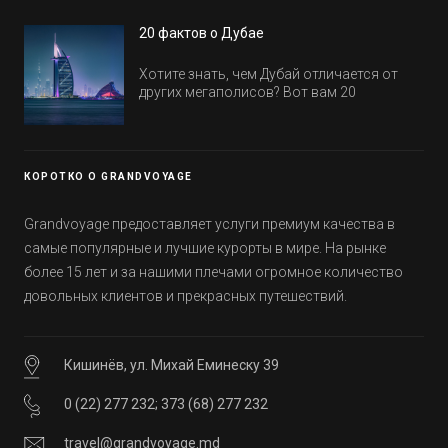
посмотрим, где мы сможем отдохнуть уже
в этом году! Напоминаем, что новые отели
20 фактов о Дубае
обычно на первые заезды дают промо-
цены.
Хотите знать, чем Дубай отличается от
других мегаполисов? Вот вам 20
интересных фактов о крупнейшем городе
Эмиратов. Проверьте, сколько фактов вы
уже знали, а что услышали впервые.
КОРОТКО О GRANDVOYAGE
Grandvoyage предоставляет услуги премиум качества в
самые популярные и лучшие курорты в мире. На рынке
более 15 лет и за нашими плечами огромное количество
довольных клиентов и прекрасных путешествий.
Кишинёв, ул. Михай Еминеску 39
0 (22) 277 232
;
373 (68) 277 232
travel@grandvoyage.md