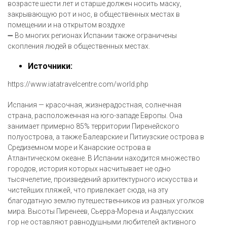
возрасте шести лет и старше должен носить маску,
закрывающую рот и нос, в общественных местах в
помещении и на открытом воздухе
➖ Во многих регионах Испании также ограничены
скопления людей в общественных местах.
Источники:
https://www.iatatravelcentre.com/world.php
Испания — красочная, жизнерадостная, солнечная
страна, расположенная на юго-западе Европы. Она
занимает примерно 85% территории Пиренейского
полуострова, а также Балеарские и Питиузские острова в
Средиземном море и Канарские острова в
Атлантическом океане. В Испании находится множество
городов, история которых насчитывает не одно
тысячелетие, произведений архитектурного искусства и
чистейших пляжей, что привлекает сюда, на эту
благодатную землю путешественников из разных уголков
мира. Высоты Пиренеев, Сьерра-Морена и Андалусских
гор не оставляют равнодушными любителей активного