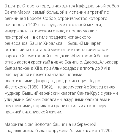
В центре Старого города находится Кафедральный собор
Санта-Мария, самый большой в Испании и третий по
величине в Европе. Собор, строительство которого
началось в 1402 г. на фундаменте старой мечети,
выдержан в готическом стиле, а последующие
пристройки — в стиле позднего испанского
ренессанса. Башня Хиральда — бывший минарет,
оставшийся от старой мечети, считается символом
города. Со смотровой площадки 94-метровой башни
открывается красивый вид на Севилью. Дворец Алькасар
был заложен в XII в. при Альмохадах и вплоть до XVI в.
расширялся и перестраивался новыми
властителями. Дворец Педро I, резиденция Педро
Жестокого (1350–1369), — классический образец стиля
мудехар. Бывший еврейский квартал Санта-Крус с узкими
улицами и белыми фасадами, ажурными балконами и
внутренними двориками хранит стиль и атмосферу
прежней андалусской жизни.
Мавританская Золотая башня на набережной
Гвадалквивира была сооружена Альмохадами в 1220 г.