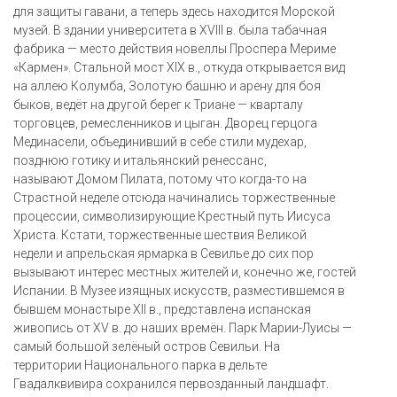
для защиты гавани, а теперь здесь находится Морской
музей. В здании университета в XVIII в. была табачная
фабрика — место действия новеллы Проспера Мериме
«Кармен». Стальной мост XIX в., откуда открывается вид
на аллею Колумба, Золотую башню и арену для боя
быков, ведёт на другой берег к Триане — кварталу
торговцев, ремесленников и цыган. Дворец герцога
Мединасели, объединивший в себе стили мудехар,
позднюю готику и итальянский ренессанс,
называют Домом Пилата, потому что когда-то на
Страстной неделе отсюда начинались торжественные
процессии, символизирующие Крестный путь Иисуса
Христа. Кстати, торжественные шествия Великой
недели и апрельская ярмарка в Севилье до сих пор
вызывают интерес местных жителей и, конечно же, гостей
Испании. В Музее изящных искусств, разместившемся в
бывшем монастыре XII в., представлена испанская
живопись от XV в. до наших времён. Парк Марии-Луисы —
самый большой зелёный остров Севильи. На
территории Национального парка в дельте
Гвадалквивира сохранился первозданный ландшафт.