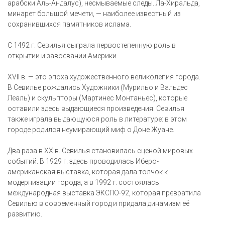
арабски Аль-Андалус), несмываемые следы. Ла-Хиральда,
минарет большой мечети, — наиболее известный из
сохранившихся памятников ислама.
С 1492 г. Севилья сыграла первостепенную роль в
открытии и завоевании Америки.
XVII в. — это эпоха художественного великолепия города.
В Севилье рождались Художники (Мурильо и Вальдес
Леаль) и скульпторы (Мартинес Монтаньес), которые
оставили здесь выдающиеся произведения. Севилья
также играла выдающуюся роль в литературе: в этом
городе родился неумирающий миф о Доне Жуане.
Два раза в ХХ в. Севилья становилась сценой мировых
событий. В 1929 г. здесь проводилась Иберо-
американская выставка, которая дала толчок к
модернизации города, а в 1992 г. состоялась
международная выставка ЭКСПО-92, которая превратила
Севилью в современный город и придала динамизм её
развитию.