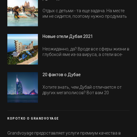
Отдых с детьми - та еще задача. На месте
им не сидится, поэтому нужно продумать
активность на весь день. Рассказываем,
куда пойти в Дубае всей семьей, чтобы
всем было интересно и весело.
Новые отели Дубая 2021
Неожиданно, да? Вроде все сферы жизни в
глубокой яме из-за вируса, а отели все-
равно открываются и строятся. Давайте
посмотрим, где мы сможем отдохнуть уже
в этом году! Напоминаем, что новые отели
20 фактов о Дубае
обычно на первые заезды дают промо-
цены.
Хотите знать, чем Дубай отличается от
других мегаполисов? Вот вам 20
интересных фактов о крупнейшем городе
Эмиратов. Проверьте, сколько фактов вы
уже знали, а что услышали впервые.
КОРОТКО О GRANDVOYAGE
Grandvoyage предоставляет услуги премиум качества в