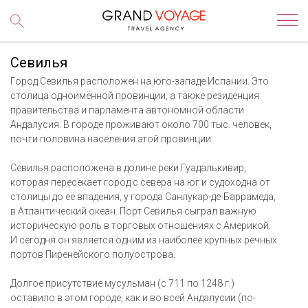
Севилья
Город Севилья расположен на юго-западе Испании. Это
столица одноимённой провинции, а также резиденция
правительства и парламента автономной области
Андалусия. В городе проживают около 700 тыс. человек,
почти половина населения этой провинции.
Севилья расположена в долине реки Гуадалькивир,
которая пересекает город с севера на юг и судоходна от
столицы до её впадения, у города Санлукар-де-Баррамеда,
в Атлантический океан. Порт Севилья сыграл важную
историческую роль в торговых отношениях с Америкой.
И сегодня он является одним из наиболее крупных речных
портов Пиренейского полуострова.
Долгое присутствие мусульман (с 711 по 1248 г.)
оставило в этом городе, как и во всей Андалусии (по-