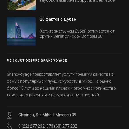
глубокой яме из-за вируса, а отели все-
равно открываются и строятся. Давайте
посмотрим, где мы сможем отдохнуть уже
в этом году! Напоминаем, что новые отели
20 фактов о Дубае
обычно на первые заезды дают промо-
цены.
Хотите знать, чем Дубай отличается от
других мегаполисов? Вот вам 20
интересных фактов о крупнейшем городе
Эмиратов. Проверьте, сколько фактов вы
уже знали, а что услышали впервые.
PE SCURT DESPRE GRANDVOYAGE
Grandvoyage предоставляет услуги премиум качества в
самые популярные и лучшие курорты в мире. На рынке
более 15 лет и за нашими плечами огромное количество
довольных клиентов и прекрасных путешествий.
Chisinau, Str. Mihai EMinescu 39
0 (22) 277 232
;
373 (68) 277 232