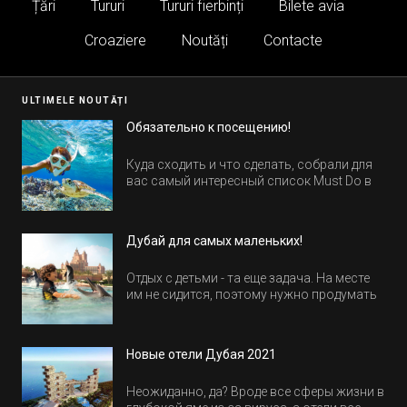
Țări
Tururi
Tururi fierbinți
Bilete avia
Croaziere
Noutăți
Contacte
ULTIMELE NOUTĂȚI
Обязательно к посещению!
Куда сходить и что сделать, собрали для
вас самый интересный список Must Do в
Египте.
Дубай для самых маленьких!
Отдых с детьми - та еще задача. На месте
им не сидится, поэтому нужно продумать
активность на весь день. Рассказываем,
куда пойти в Дубае всей семьей, чтобы
всем было интересно и весело.
Новые отели Дубая 2021
Неожиданно, да? Вроде все сферы жизни в