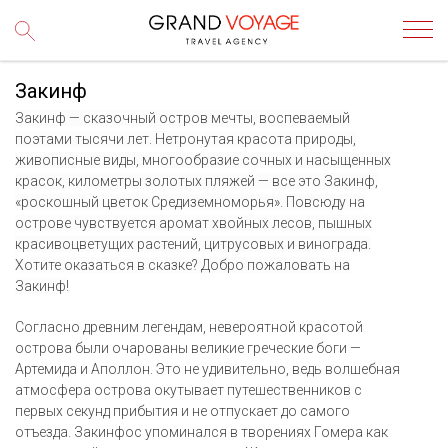
Закинф
Закинф — сказочный остров мечты, воспеваемый
поэтами тысячи лет. Нетронутая красота природы,
живописные виды, многообразие сочных и насыщенных
красок, километры золотых пляжей — все это Закинф,
«роскошный цветок Средиземноморья». Повсюду на
острове чувствуется аромат хвойных лесов, пышных
красивоцветущих растений, цитрусовых и винограда.
Хотите оказаться в сказке? Добро пожаловать на
Закинф!
Согласно древним легендам, невероятной красотой
острова были очарованы великие греческие боги —
Артемида и Аполлон. Это не удивительно, ведь волшебная
атмосфера острова окутывает путешественников с
первых секунд прибытия и не отпускает до самого
отъезда. Закинфос упоминался в творениях Гомера как