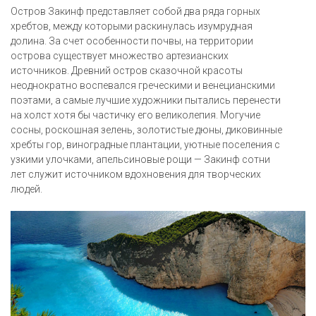
Остров Закинф представляет собой два ряда горных
хребтов, между которыми раскинулась изумрудная
долина. За счет особенности почвы, на территории
острова существует множество артезианских
источников. Древний остров сказочной красоты
неоднократно воспевался греческими и венецианскими
поэтами, а самые лучшие художники пытались перенести
на холст хотя бы частичку его великолепия. Могучие
сосны, роскошная зелень, золотистые дюны, диковинные
хребты гор, виноградные плантации, уютные поселения с
узкими улочками, апельсиновые рощи — Закинф сотни
лет служит источником вдохновения для творческих
людей.