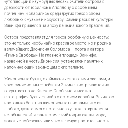
«утопающий в изумрудных лесах». Жители острова в
древности относились к Аполлону с особенным
почтением и славились среди других греков своей
любовью к музыке и искусству. Самый расцвет культуры
Закинфа пришелся на эпоху венецианского правления.
Остров представляет для греков особенную ценность:
это не только необычайно красивое место, но и родина
величайшего Дионисия Соломоса — поэта и автора
«Гимна Свободы». На главной площади Закинфа,
названной в честь Дионисия, установлен памятник,
напоминающий закинфцам о его таланте.
Живописные бухты, окаймленные золотыми скалами, и
ярко-синие волны — пейзажи Закинфа встречаются на
открытках по всей земле. Особенно известна
фотография бухты Навайо с остовом корабля. Закинтос
настолько богат на живописные панорамы, что из
любого, даже самого потаенного уголка открывается
незабываемый и фантастический вид на скалы, море,
золотые побережья или ярко-зеленую растительность.