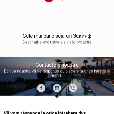
Сele mai bune sejururi Закинф
Destinațiile exclusive ale visilor voastre
Contactele noastre
Echipa noastră vă va răspunde cu plăcere la orice întrebăre
a dvs.
Vă vom răspunde la orice întrebare dvs