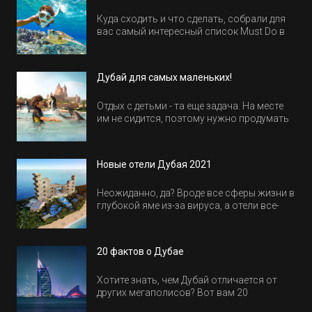
Куда сходить и что сделать, собрали для
вас самый интересный список Must Do в
Египте.
Дубай для самых маленьких!
Отдых с детьми - та еще задача. На месте
им не сидится, поэтому нужно продумать
активность на весь день. Рассказываем,
куда пойти в Дубае всей семьей, чтобы
всем было интересно и весело.
Новые отели Дубая 2021
Неожиданно, да? Вроде все сферы жизни в
глубокой яме из-за вируса, а отели все-
равно открываются и строятся. Давайте
посмотрим, где мы сможем отдохнуть уже
в этом году! Напоминаем, что новые отели
20 фактов о Дубае
обычно на первые заезды дают промо-
цены.
Хотите знать, чем Дубай отличается от
других мегаполисов? Вот вам 20
интересных фактов о крупнейшем городе