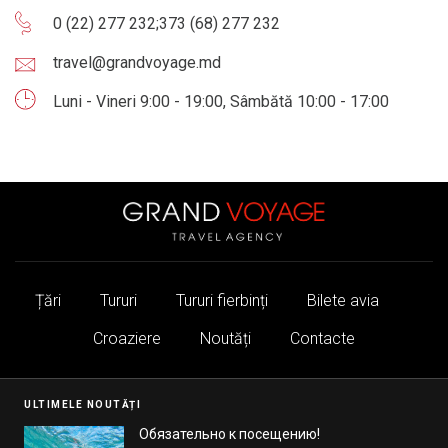
0 (22) 277 232
;
373 (68) 277 232
travel@grandvoyage.md
Luni - Vineri 9:00 - 19:00, Sâmbătă 10:00 - 17:00
Țări
Tururi
Tururi fierbinți
Bilete avia
Croaziere
Noutăți
Contacte
ULTIMELE NOUTĂȚI
Обязательно к посещению!