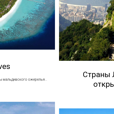
ves
Страны 
 мальдивского ожерелья...
откры