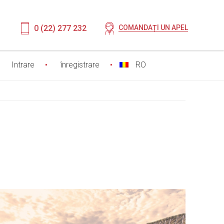
0 (22) 277 232
COMANDAȚI UN APEL
Intrare
înregistrare
RO