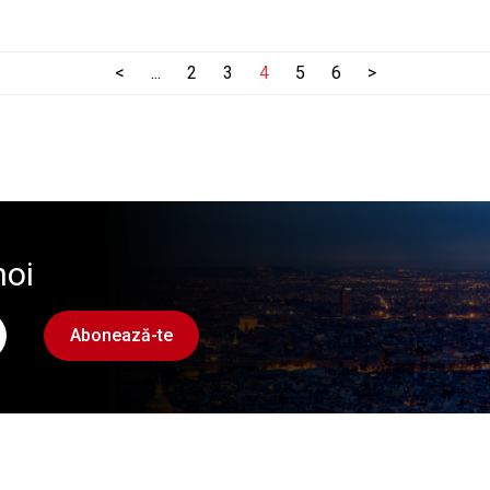
<
...
2
3
4
5
6
>
noi
Abonează-te