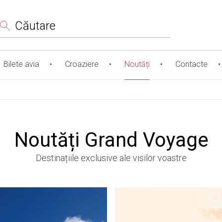
Сăutare
Bilete avia
Croaziere
Noutăți
Contacte
Noutăți Grand Voyage
Destinațiile exclusive ale visilor voastre