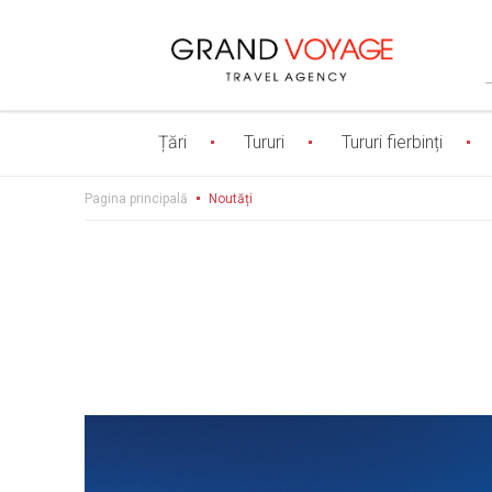
Țări
Tururi
Tururi fierbinți
Pagina principală
Noutăți