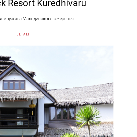
k Resort Kuredhivaru
жемчужина Мальдивского ожерелья!
DETALII