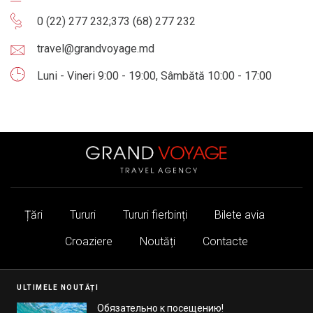
0 (22) 277 232
;
373 (68) 277 232
travel@grandvoyage.md
Luni - Vineri 9:00 - 19:00, Sâmbătă 10:00 - 17:00
Țări
Tururi
Tururi fierbinți
Bilete avia
Croaziere
Noutăți
Contacte
ULTIMELE NOUTĂȚI
Обязательно к посещению!