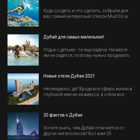
Куда сходить и что сделать, собрали для
вас самый интересный список Must Do в
Египте.
Дубай для самых маленьких!
Отдых с детьми - та еще задача. На месте
им не сидится, поэтому нужно продумать
активность на весь день. Рассказываем,
куда пойти в Дубае всей семьей, чтобы
всем было интересно и весело.
Новые отели Дубая 2021
Неожиданно, да? Вроде все сферы жизни в
глубокой яме из-за вируса, а отели все-
равно открываются и строятся. Давайте
посмотрим, где мы сможем отдохнуть уже
в этом году! Напоминаем, что новые отели
20 фактов о Дубае
обычно на первые заезды дают промо-
цены.
Хотите знать, чем Дубай отличается от
других мегаполисов? Вот вам 20
интересных фактов о крупнейшем городе