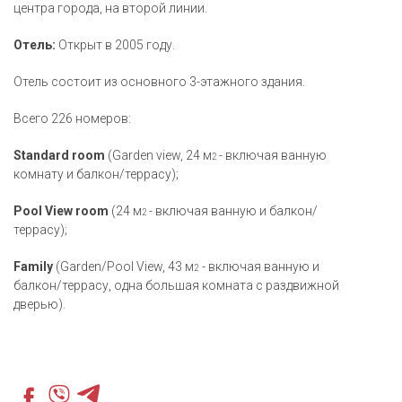
центра города, на второй линии.
Отель:
Открыт в 2005 году.
Отель состоит из основного 3-этажного здания.
Всего 226 номеров:
Standard room
(Garden view, 24 м
- включая ванную
2
комнату и балкон/террасу);
Pool View room
(24 м
- включая ванную и балкон/
2
террасу);
Family
(Garden/Pool View, 43 м
- включая ванную и
2
балкон/террасу, одна большая комната с раздвижной
дверью).