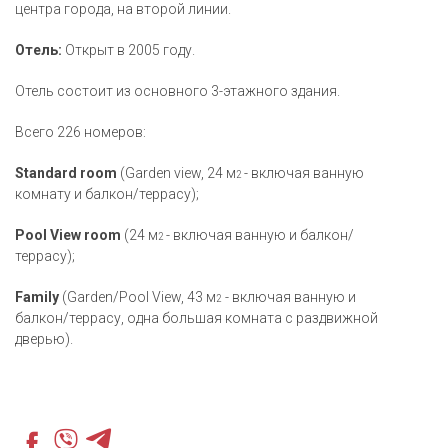
центра города, на второй линии.
Отель:
Открыт в 2005 году.
Отель состоит из основного 3-этажного здания.
Всего 226 номеров:
Standard room
(Garden view, 24 м
- включая ванную
2
комнату и балкон/террасу);
Pool View room
(24 м
- включая ванную и балкон/
2
террасу);
Family
(Garden/Pool View, 43 м
- включая ванную и
2
балкон/террасу, одна большая комната с раздвижной
дверью).