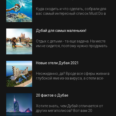
Куда сходить и что сделать, собрали для
вас самый интересный список Must Do в
Египте.
Дубай для самых маленьких!
Отдых с детьми - та еще задача. На месте
им не сидится, поэтому нужно продумать
активность на весь день. Рассказываем,
куда пойти в Дубае всей семьей, чтобы
всем было интересно и весело.
Новые отели Дубая 2021
Неожиданно, да? Вроде все сферы жизни в
глубокой яме из-за вируса, а отели все-
равно открываются и строятся. Давайте
посмотрим, где мы сможем отдохнуть уже
в этом году! Напоминаем, что новые отели
20 фактов о Дубае
обычно на первые заезды дают промо-
цены.
Хотите знать, чем Дубай отличается от
других мегаполисов? Вот вам 20
интересных фактов о крупнейшем городе