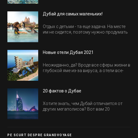
Дубай для самых маленьких!
Отдых с детьми - та еще задача. На месте
им не сидится, поэтому нужно продумать
активность на весь день. Рассказываем,
куда пойти в Дубае всей семьей, чтобы
всем было интересно и весело.
Новые отели Дубая 2021
Неожиданно, да? Вроде все сферы жизни в
глубокой яме из-за вируса, а отели все-
равно открываются и строятся. Давайте
посмотрим, где мы сможем отдохнуть уже
в этом году! Напоминаем, что новые отели
20 фактов о Дубае
обычно на первые заезды дают промо-
цены.
Хотите знать, чем Дубай отличается от
других мегаполисов? Вот вам 20
интересных фактов о крупнейшем городе
Эмиратов. Проверьте, сколько фактов вы
уже знали, а что услышали впервые.
PE SCURT DESPRE GRANDVOYAGE