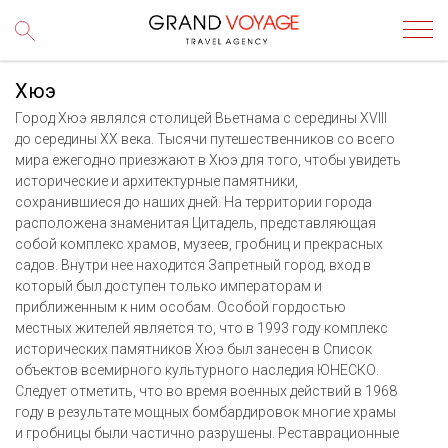
Хюэ
Город Хюэ являлся столицей Вьетнама с середины XVIII
до середины XX века. Тысячи путешественников со всего
мира ежегодно приезжают в Хюэ для того, чтобы увидеть
исторические и архитектурные памятники,
сохранившиеся до наших дней. На территории города
расположена знаменитая Цитадель, представляющая
собой комплекс храмов, музеев, гробниц и прекрасных
садов. Внутри нее находится Запретный город, вход в
который был доступен только императорам и
приближенным к ним особам. Особой гордостью
местных жителей является то, что в 1993 году комплекс
исторических памятников Хюэ был занесен в Список
объектов всемирного культурного наследия ЮНЕСКО.
Следует отметить, что во время военных действий в 1968
году в результате мощных бомбардировок многие храмы
и гробницы были частично разрушены. Реставрационные