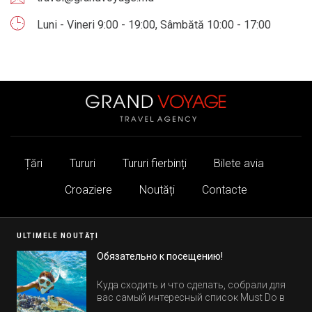
Luni - Vineri 9:00 - 19:00, Sâmbătă 10:00 - 17:00
Țări
Tururi
Tururi fierbinți
Bilete avia
Croaziere
Noutăți
Contacte
ULTIMELE NOUTĂȚI
Обязательно к посещению!
Куда сходить и что сделать, собрали для
вас самый интересный список Must Do в
Египте.