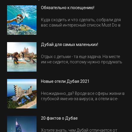
Обязательно к посещению!
Куда сходить и что сделать, собрали для
вас самый интересный список Must Do в
Египте.
Дубай для самых маленьких!
Отдых с детьми - та еще задача. На месте
им не сидится, поэтому нужно продумать
активность на весь день. Рассказываем,
куда пойти в Дубае всей семьей, чтобы
всем было интересно и весело.
Новые отели Дубая 2021
Неожиданно, да? Вроде все сферы жизни в
глубокой яме из-за вируса, а отели все-
равно открываются и строятся. Давайте
посмотрим, где мы сможем отдохнуть уже
в этом году! Напоминаем, что новые отели
20 фактов о Дубае
обычно на первые заезды дают промо-
цены.
Хотите знать, чем Дубай отличается от