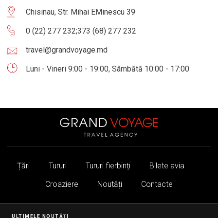
Chisinau, Str. Mihai EMinescu 39
0 (22) 277 232
;
373 (68) 277 232
travel@grandvoyage.md
Luni - Vineri 9:00 - 19:00, Sâmbătă 10:00 - 17:00
Țări
Tururi
Tururi fierbinți
Bilete avia
Croaziere
Noutăți
Contacte
ULTIMELE NOUTĂȚI