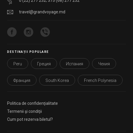
0 (22) 277 232
;
373 (68) 277 232
travel@grandvoyage.md
DESTINAȚII POPULARE
Peru
Греция
Испания
Чехия
Франция
South Korea
French Polynesia
Politica de confidenţialitate
Termenii şi condiţii
Cum pot rezerva biletul?