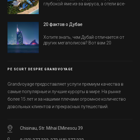
глубокой яме из-за вируса, а отели все-
равно открываются и строятся. Давайте
посмотрим, где мы сможем отдохнуть уже
в этом году! Напоминаем, что новые отели
20 фактов о Дубае
обычно на первые заезды дают промо-
цены.
Хотите знать, чем Дубай отличается от
других мегаполисов? Вот вам 20
интересных фактов о крупнейшем городе
Эмиратов. Проверьте, сколько фактов вы
уже знали, а что услышали впервые.
PE SCURT DESPRE GRANDVOYAGE
Grandvoyage предоставляет услуги премиум качества в
самые популярные и лучшие курорты в мире. На рынке
более 15 лет и за нашими плечами огромное количество
довольных клиентов и прекрасных путешествий.
Chisinau, Str. Mihai EMinescu 39