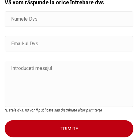
Vă vom răspunde la orice întrebare dvs
*Datele dvs. nu vor fi publicate sau distribuite altor părți terțe
TRIMITE