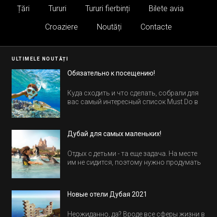
Țări
Tururi
Tururi fierbinți
Bilete avia
Croaziere
Noutăți
Contacte
ULTIMELE NOUTĂȚI
Обязательно к посещению!
Куда сходить и что сделать, собрали для
вас самый интересный список Must Do в
Египте.
Дубай для самых маленьких!
Отдых с детьми - та еще задача. На месте
им не сидится, поэтому нужно продумать
активность на весь день. Рассказываем,
куда пойти в Дубае всей семьей, чтобы
всем было интересно и весело.
Новые отели Дубая 2021
Неожиданно, да? Вроде все сферы жизни в