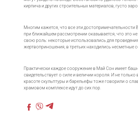
кирпича и других строительных материалов, густо зар
Многим кажется, что все эти достопримечательности 
при ближайшем рассмотрении оказывается, что это не 
свою роль: некоторые использовались для проведения
жертвоприношения, в третьих находились несметные 
Практически каждое сооружение в Май Сон имеет башн
свидетельствует о силе и величии короля. И не только
красоте скульптуры и барельефы тоже говорили о слав
храмовом комплексе идут до сих пор.