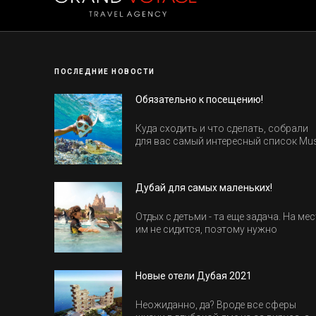
ПОСЛЕДНИЕ НОВОСТИ
Обязательно к посещению!
Куда сходить и что сделать, собрали
для вас самый интересный список Mu
Do в Египте.
Дубай для самых маленьких!
Отдых с детьми - та еще задача. На мес
им не сидится, поэтому нужно
продумать активность на весь день.
Рассказываем, куда пойти в Дубае вс
семьей, чтобы всем было интересно и
Новые отели Дубая 2021
весело.
Неожиданно, да? Вроде все сферы