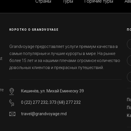
Страны
Туры
Горячие туры
Ав
КОРОТКО О GRANDVOYAGE
П
Grandvoyage предоставляет услуги премиум качества в
самые популярные и лучшие курорты в мире. На рынке
st
более 15 лет и за нашими плечами огромное количество
довольных клиентов и прекрасных путешествий.
те
Кишинёв, ул. Михай Еминеску 39
П
0 (22) 277 232
;
373 (68) 277 232
ей
П
travel@grandvoyage.md
К