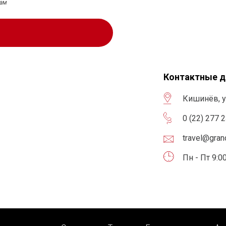
цам
Контактные 
Кишинёв, у
0 (22) 277 
travel@gra
Пн - Пт 9:00