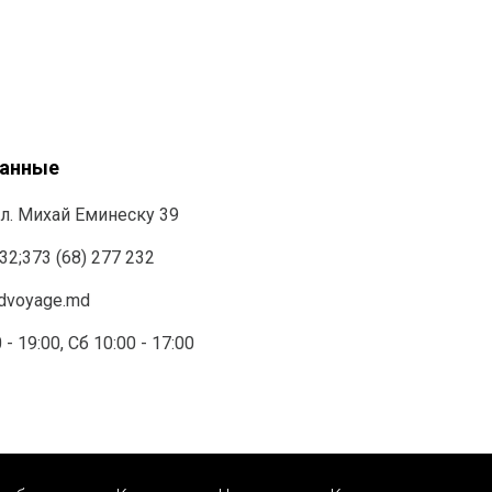
данные
л. Михай Еминеску 39
232
;
373 (68) 277 232
ndvoyage.md
 - 19:00, Сб 10:00 - 17:00