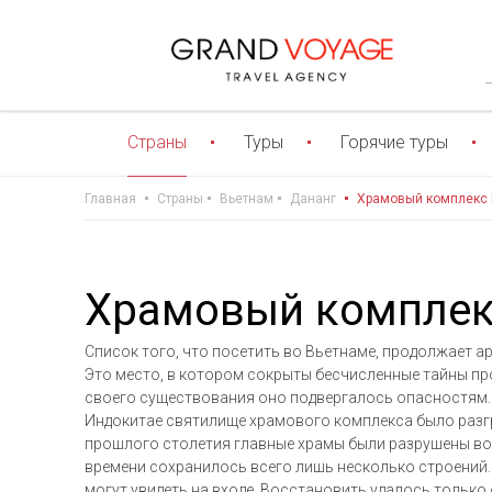
Страны
Туры
Горячие туры
Главная
Страны
Вьетнам
Дананг
Храмовый комплекс
Храмовый комплек
Список того, что посетить во Вьетнаме, продолжает а
Это место, в котором сокрыты бесчисленные тайны пр
своего существования оно подвергалось опасностям. 
Индокитае святилище храмового комплекса было разгр
прошлого столетия главные храмы были разрушены во
времени сохранилось всего лишь несколько строений.
могут увидеть на входе. Восстановить удалось только 