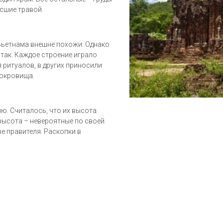
осшие травой.
Вьетнама внешне похожи. Однако
так. Каждое строение играло
 ритуалов, в других приносили
сокровища.
ю. Считалось, что их высота
 высота – невероятные по своей
е правителя. Раскопки в