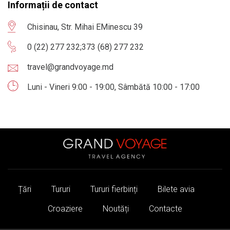
Informații de contact
Chisinau, Str. Mihai EMinescu 39
0 (22) 277 232
;
373 (68) 277 232
travel@grandvoyage.md
Luni - Vineri 9:00 - 19:00, Sâmbătă 10:00 - 17:00
Țări
Tururi
Tururi fierbinți
Bilete avia
Croaziere
Noutăți
Contacte