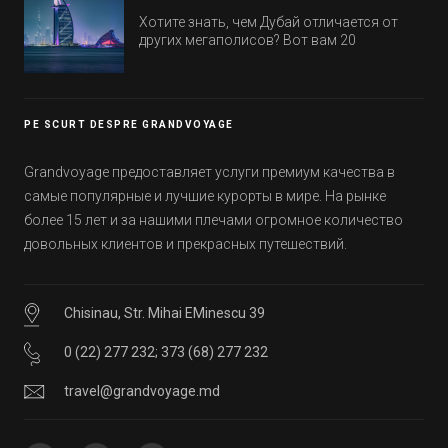
цены.
Хотите знать, чем Дубай отличается от
других мегаполисов? Вот вам 20
интересных фактов о крупнейшем городе
Эмиратов. Проверьте, сколько фактов вы
уже знали, а что услышали впервые.
PE SCURT DESPRE GRANDVOYAGE
Grandvoyage предоставляет услуги премиум качества в
самые популярные и лучшие курорты в мире. На рынке
более 15 лет и за нашими плечами огромное количество
довольных клиентов и прекрасных путешествий.
Chisinau, Str. Mihai EMinescu 39
0 (22) 277 232
;
373 (68) 277 232
travel@grandvoyage.md