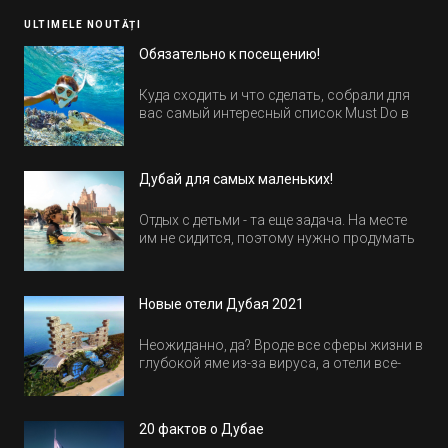
ULTIMELE NOUTĂȚI
Обязательно к посещению!
Куда сходить и что сделать, собрали для
вас самый интересный список Must Do в
Египте.
Дубай для самых маленьких!
Отдых с детьми - та еще задача. На месте
им не сидится, поэтому нужно продумать
активность на весь день. Рассказываем,
куда пойти в Дубае всей семьей, чтобы
всем было интересно и весело.
Новые отели Дубая 2021
Неожиданно, да? Вроде все сферы жизни в
глубокой яме из-за вируса, а отели все-
равно открываются и строятся. Давайте
посмотрим, где мы сможем отдохнуть уже
в этом году! Напоминаем, что новые отели
20 фактов о Дубае
обычно на первые заезды дают промо-