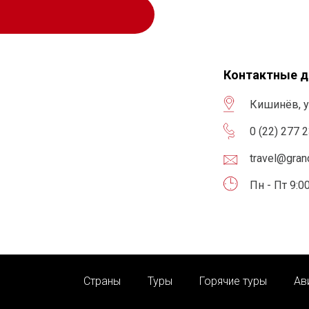
Контактные 
Кишинёв, у
0 (22) 277 
travel@gra
Пн - Пт 9:00
Страны
Туры
Горячие туры
Ав