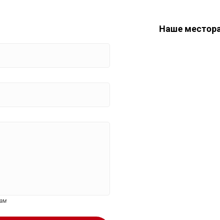
Наше местор
цам