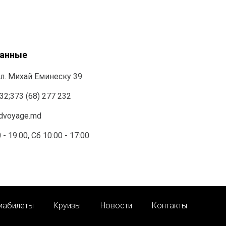
данные
л. Михай Еминеску 39
232
;
373 (68) 277 232
ndvoyage.md
 - 19:00, Сб 10:00 - 17:00
иабилеты
Круизы
Новости
Контакты