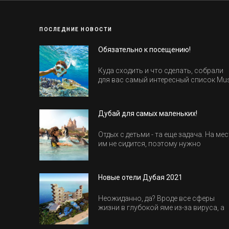
ПОСЛЕДНИЕ НОВОСТИ
Обязательно к посещению!
Куда сходить и что сделать, собрали
для вас самый интересный список Mu
Do в Египте.
Дубай для самых маленьких!
Отдых с детьми - та еще задача. На мес
им не сидится, поэтому нужно
продумать активность на весь день.
Рассказываем, куда пойти в Дубае вс
семьей, чтобы всем было интересно и
Новые отели Дубая 2021
весело.
Неожиданно, да? Вроде все сферы
жизни в глубокой яме из-за вируса, а
отели все-равно открываются и
строятся. Давайте посмотрим, где мы