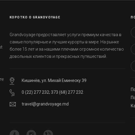
КОРОТКО О GRANDVOYAGE
П
Grandvoyage предоставляет услуги премиум качества в
самые популярные и лучшие курорты в мире. На рынке
st
более 15 лет и за нашими плечами огромное количество
довольных клиентов и прекрасных путешествий.
те
Кишинёв, ул. Михай Еминеску 39
П
0 (22) 277 232
;
373 (68) 277 232
ей
П
travel@grandvoyage.md
К