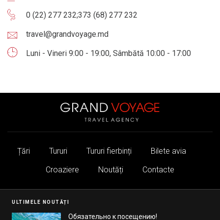
0 (22) 277 232
;
373 (68) 277 232
travel@grandvoyage.md
Luni - Vineri 9:00 - 19:00, Sâmbătă 10:00 - 17:00
Țări
Tururi
Tururi fierbinți
Bilete avia
Croaziere
Noutăți
Contacte
ULTIMELE NOUTĂȚI
Обязательно к посещению!