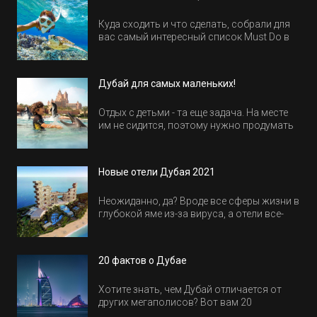
Куда сходить и что сделать, собрали для
вас самый интересный список Must Do в
Египте.
Дубай для самых маленьких!
Отдых с детьми - та еще задача. На месте
им не сидится, поэтому нужно продумать
активность на весь день. Рассказываем,
куда пойти в Дубае всей семьей, чтобы
всем было интересно и весело.
Новые отели Дубая 2021
Неожиданно, да? Вроде все сферы жизни в
глубокой яме из-за вируса, а отели все-
равно открываются и строятся. Давайте
посмотрим, где мы сможем отдохнуть уже
в этом году! Напоминаем, что новые отели
20 фактов о Дубае
обычно на первые заезды дают промо-
цены.
Хотите знать, чем Дубай отличается от
других мегаполисов? Вот вам 20
интересных фактов о крупнейшем городе