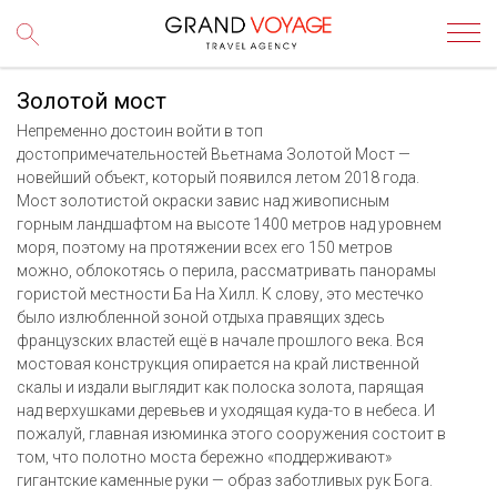
Золотой мост
Непременно достоин войти в топ
достопримечательностей Вьетнама Золотой Мост —
новейший объект, который появился летом 2018 года.
Мост золотистой окраски завис над живописным
горным ландшафтом на высоте 1400 метров над уровнем
моря, поэтому на протяжении всех его 150 метров
можно, облокотясь о перила, рассматривать панорамы
гористой местности Ба На Хилл. К слову, это местечко
было излюбленной зоной отдыха правящих здесь
французских властей ещё в начале прошлого века. Вся
мостовая конструкция опирается на край лиственной
скалы и издали выглядит как полоска золота, парящая
над верхушками деревьев и уходящая куда-то в небеса. И
пожалуй, главная изюминка этого сооружения состоит в
том, что полотно моста бережно «поддерживают»
гигантские каменные руки — образ заботливых рук Бога.