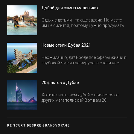
Дубай для самых маленьких!
Отдых с детьми - та еще задача. На месте
им не сидится, поэтому нужно продумать
активность на весь день. Рассказываем,
куда пойти в Дубае всей семьей, чтобы
всем было интересно и весело.
Новые отели Дубая 2021
Неожиданно, да? Вроде все сферы жизни в
глубокой яме из-за вируса, а отели все-
равно открываются и строятся. Давайте
посмотрим, где мы сможем отдохнуть уже
в этом году! Напоминаем, что новые отели
20 фактов о Дубае
обычно на первые заезды дают промо-
цены.
Хотите знать, чем Дубай отличается от
других мегаполисов? Вот вам 20
интересных фактов о крупнейшем городе
Эмиратов. Проверьте, сколько фактов вы
уже знали, а что услышали впервые.
PE SCURT DESPRE GRANDVOYAGE