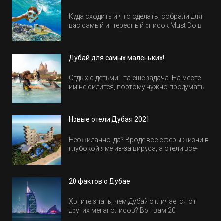
Куда сходить и что сделать, собрали для
вас самый интересный список Must Do в
Египте.
Дубай для самых маленьких!
Отдых с детьми - та еще задача. На месте
им не сидится, поэтому нужно продумать
активность на весь день. Рассказываем,
куда пойти в Дубае всей семьей, чтобы
всем было интересно и весело.
Новые отели Дубая 2021
Неожиданно, да? Вроде все сферы жизни в
глубокой яме из-за вируса, а отели все-
равно открываются и строятся. Давайте
посмотрим, где мы сможем отдохнуть уже
в этом году! Напоминаем, что новые отели
20 фактов о Дубае
обычно на первые заезды дают промо-
цены.
Хотите знать, чем Дубай отличается от
других мегаполисов? Вот вам 20
интересных фактов о крупнейшем городе