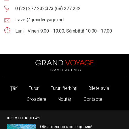
0 (22) 277 232
;
373 (68) 277 232
travel@grandvoyage.md
Luni - Vineri 9:00 - 19:00, Sâmbătă 10:00 - 17:00
Țări
Tururi
Tururi fierbinți
Bilete avia
Croaziere
Noutăți
Contacte
ULTIMELE NOUTĂȚI
Обязательно к посещению!