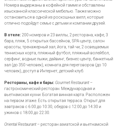
Номера выдержаны в кофейной гамме и обставлены
изысканной классической мебелью. Также можно
остановиться в одной из роскошных вилл, которые
отлично подойдут семье с детьми и компании друзей.
В отеле:
200 номеров и 23 виллы, 2 ресторана, кафе, 3
бара, пляж, 5 открытых бассейнов, SPA-центр, салон
красоты, тренажерный зал, йога, тай чи, 2 освещаемых
теннисных корта, пляжный футбол, пляжный волейбол,
серфинг, водные лыжи, дайвинг, бизнес-центр, банкетный
зал (до 350 человек), комната для переговоров (до 10
человек), доступ в Интернет, детский клуб.
Рестораны, кафе и бары:
Gourmet Restaurant
–
гастрономический ресторан. Международная и
вьетнамская кухни. Богатая винная карта. Расположен
на первом этаже. Есть открытая терраса. Открыт для
завтраков с 6:00 до 10:30, обедов с 12:00 до 14:30 и
ужинов с 18:00 до 22:30.
Oriental Restaurant
– ресторан азиатской и вьетнамской