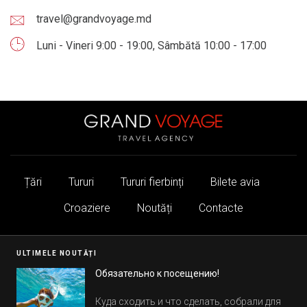
travel@grandvoyage.md
Luni - Vineri 9:00 - 19:00, Sâmbătă 10:00 - 17:00
Țări
Tururi
Tururi fierbinți
Bilete avia
Croaziere
Noutăți
Contacte
ULTIMELE NOUTĂȚI
Обязательно к посещению!
Куда сходить и что сделать, собрали для