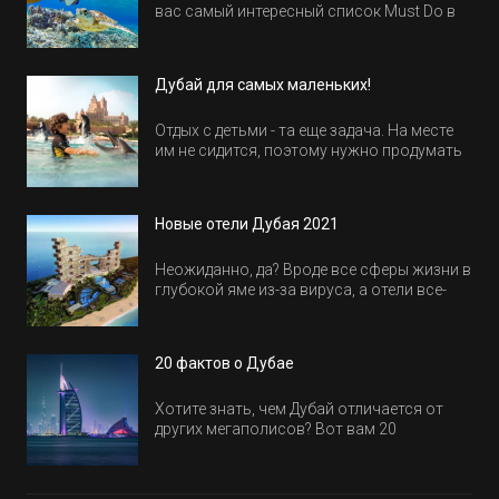
вас самый интересный список Must Do в
Египте.
Дубай для самых маленьких!
Отдых с детьми - та еще задача. На месте
им не сидится, поэтому нужно продумать
активность на весь день. Рассказываем,
куда пойти в Дубае всей семьей, чтобы
всем было интересно и весело.
Новые отели Дубая 2021
Неожиданно, да? Вроде все сферы жизни в
глубокой яме из-за вируса, а отели все-
равно открываются и строятся. Давайте
посмотрим, где мы сможем отдохнуть уже
в этом году! Напоминаем, что новые отели
20 фактов о Дубае
обычно на первые заезды дают промо-
цены.
Хотите знать, чем Дубай отличается от
других мегаполисов? Вот вам 20
интересных фактов о крупнейшем городе
Эмиратов. Проверьте, сколько фактов вы
уже знали, а что услышали впервые.