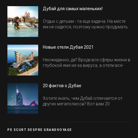
Дубай для самых маленьких!
Отдых с детьми - та еще задача. На месте
им не сидится, поэтому нужно продумать
активность на весь день. Рассказываем,
куда пойти в Дубае всей семьей, чтобы
всем было интересно и весело.
Новые отели Дубая 2021
Неожиданно, да? Вроде все сферы жизни в
глубокой яме из-за вируса, а отели все-
равно открываются и строятся. Давайте
посмотрим, где мы сможем отдохнуть уже
в этом году! Напоминаем, что новые отели
20 фактов о Дубае
обычно на первые заезды дают промо-
цены.
Хотите знать, чем Дубай отличается от
других мегаполисов? Вот вам 20
интересных фактов о крупнейшем городе
Эмиратов. Проверьте, сколько фактов вы
уже знали, а что услышали впервые.
PE SCURT DESPRE GRANDVOYAGE