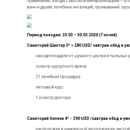
применения, а воды с высокой минерализацией — в 
ванн и душей, лечебных ингаляций, промываний, ор
Период поездки: 23.03 – 30.03.2020 (7 ночей)
Санаторий Шахтер 3* = 280 USD/ завтрак обед и у
· находится вдали от шумного центра и пыльных 
· осмотр курортного врача
· 21 лечебная процедура
· питьевой курс
· 1 осмотр доктора
Санаторий Geneva 4*
=
290 USD /завтрак обед и уж
· расположен в уникальной экологически чистой з