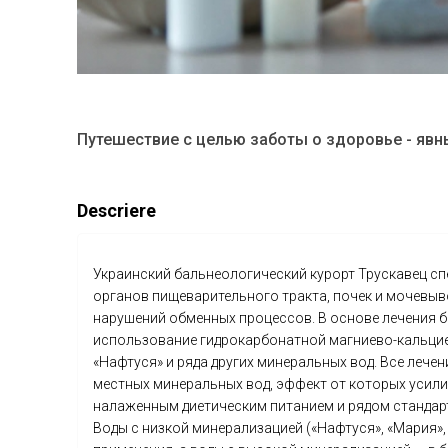
Путешествие с целью заботы о здоровье - явны
Descriere
Украинский бальнеологический курорт Трускавец сп
органов пищеварительного тракта, почек и мочевыв
нарушений обменных процессов. В основе лечения 
использование гидрокарбонатной магниево-кальци
«Нафтуся» и ряда других минеральных вод. Все лече
местных минеральных вод, эффект от которых усили
налаженным диетическим питанием и рядом стандар
Воды с низкой минерализацией («Нафтуся», «Мария»,