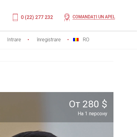
0 (22) 277 232
COMANDAȚI UN APEL
Intrare
înregistrare
RO
От 280 $
На 1 персону