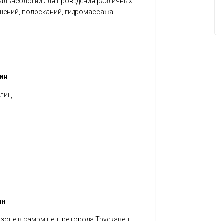
бальнеологии для проведения различных
ошений, полосканий, гидромассажа.
жин
улиц
ин
оне в самом центре города Трускавец