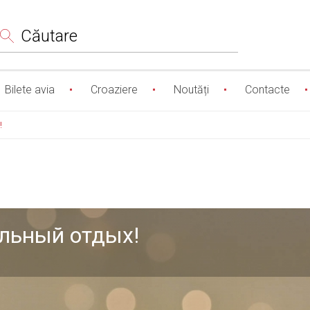
Сăutare
Bilete avia
Croaziere
Noutăți
Contacte
!
ельный отдых!