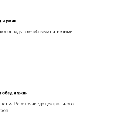
д и ужин
 колоннады с лечебными питьевыми
к обед и ужин
патья. Расстояние до центрального
тров