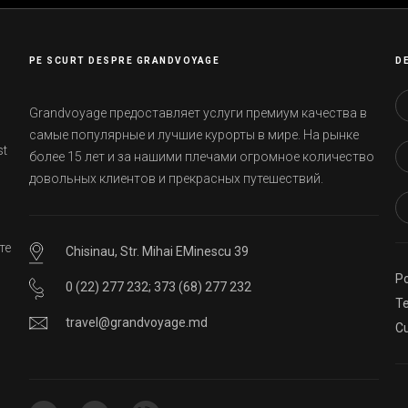
PE SCURT DESPRE GRANDVOYAGE
D
Grandvoyage предоставляет услуги премиум качества в
самые популярные и лучшие курорты в мире. На рынке
st
более 15 лет и за нашими плечами огромное количество
довольных клиентов и прекрасных путешествий.
те
Chisinau, Str. Mihai EMinescu 39
Po
0 (22) 277 232
;
373 (68) 277 232
ей
Te
travel@grandvoyage.md
Cu