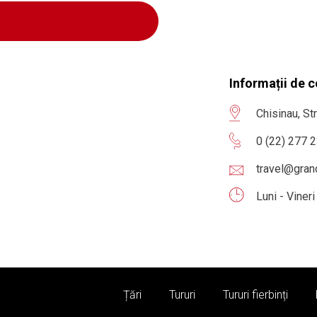
Informații de 
Chisinau, St
0 (22) 277 
travel@gra
Luni - Viner
Țări
Tururi
Tururi fierbinți