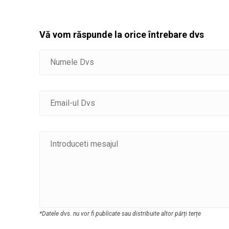
Vă vom răspunde la orice întrebare dvs
*Datele dvs. nu vor fi publicate sau distribuite altor părți terțe