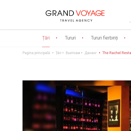
Țări
Tururi
Tururi fierbinți
Pagina principală
Țări
Вьетнам
Дананг
The Rachel Resta