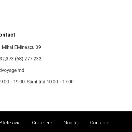
contact
r. Mihai EMinescu 39
232
;
373 (68) 277 232
ndvoyage.md
i 9:00 - 19:00, Sâmbătă 10:00 - 17:00
Bilete avia
Croaziere
Noutăți
Contacte