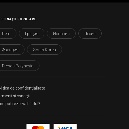
ESTINAȚII POPULARE
Peru
Греция
Испания
Чехия
Франция
South Korea
French Polynesia
litica de confidenţialitate
rmenii şi condiţii
m pot rezerva biletul?