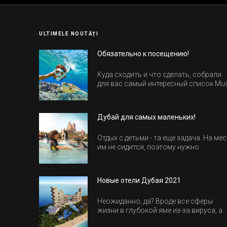
ULTIMELE NOUTĂȚI
Обязательно к посещению!
Куда сходить и что сделать, собрали
для вас самый интересный список Mu
Do в Египте.
Дубай для самых маленьких!
Отдых с детьми - та еще задача. На мес
им не сидится, поэтому нужно
продумать активность на весь день.
Рассказываем, куда пойти в Дубае вс
семьей, чтобы всем было интересно и
Новые отели Дубая 2021
весело.
Неожиданно, да? Вроде все сферы
жизни в глубокой яме из-за вируса, а
отели все-равно открываются и