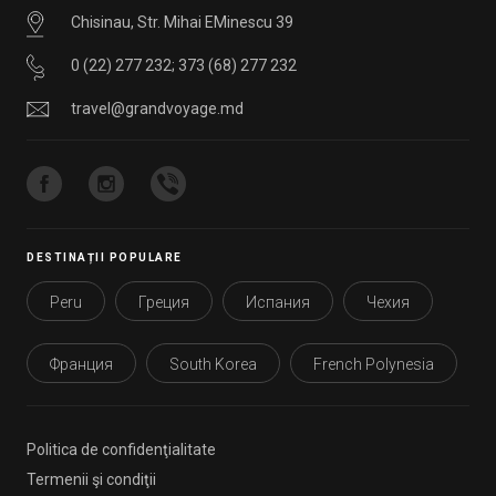
Chisinau, Str. Mihai EMinescu 39
0 (22) 277 232
;
373 (68) 277 232
travel@grandvoyage.md
DESTINAȚII POPULARE
Peru
Греция
Испания
Чехия
Франция
South Korea
French Polynesia
Politica de confidenţialitate
Termenii şi condiţii