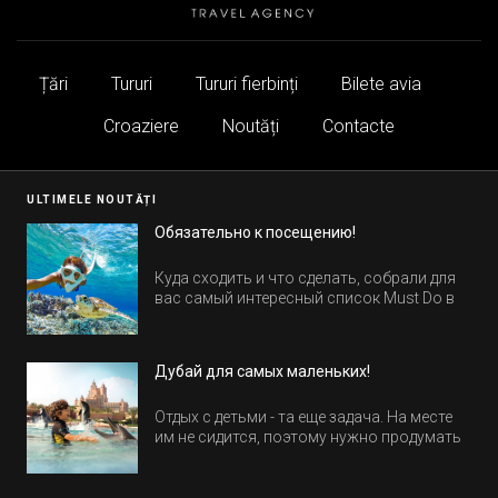
Țări
Tururi
Tururi fierbinți
Bilete avia
Croaziere
Noutăți
Contacte
ULTIMELE NOUTĂȚI
Обязательно к посещению!
Куда сходить и что сделать, собрали для
вас самый интересный список Must Do в
Египте.
Дубай для самых маленьких!
Отдых с детьми - та еще задача. На месте
им не сидится, поэтому нужно продумать
активность на весь день. Рассказываем,
куда пойти в Дубае всей семьей, чтобы
всем было интересно и весело.