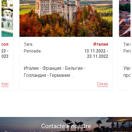
асол
Țara
Италия
Țara
023 -
Perioada
13.11.2022 -
Peri
.2023
23.11.2022
Италия - Франция - Бельгия -
Увл
Голландия - Германия ...
про
дос
etalii
Detalii
Contactele noastre