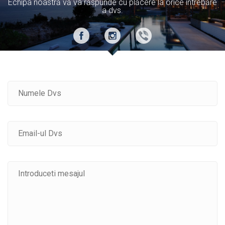
Echipa noastră vă va răspunde cu plăcere la orice întrebăre
a dvs.