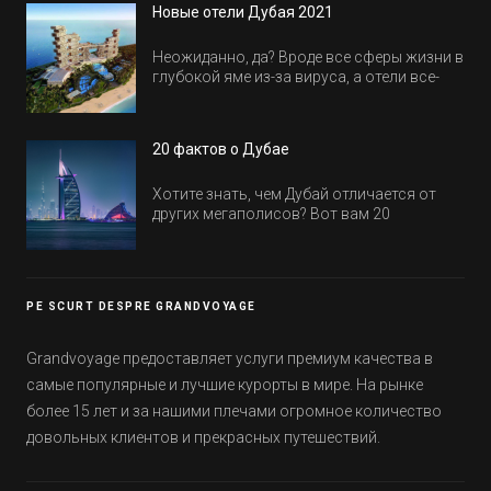
Новые отели Дубая 2021
Неожиданно, да? Вроде все сферы жизни в
глубокой яме из-за вируса, а отели все-
равно открываются и строятся. Давайте
посмотрим, где мы сможем отдохнуть уже
в этом году! Напоминаем, что новые отели
20 фактов о Дубае
обычно на первые заезды дают промо-
цены.
Хотите знать, чем Дубай отличается от
других мегаполисов? Вот вам 20
интересных фактов о крупнейшем городе
Эмиратов. Проверьте, сколько фактов вы
уже знали, а что услышали впервые.
PE SCURT DESPRE GRANDVOYAGE
Grandvoyage предоставляет услуги премиум качества в
самые популярные и лучшие курорты в мире. На рынке
более 15 лет и за нашими плечами огромное количество
довольных клиентов и прекрасных путешествий.