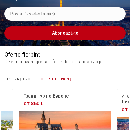
Abonează-te
Oferte fierbinți
Cele mai avantajoase oferte
de la GrandVoyage
DESTINAȚII NOI
OFERTE FIERBINȚI
Гранд тур по Европе
Ита
Лих
от 860 €
от 