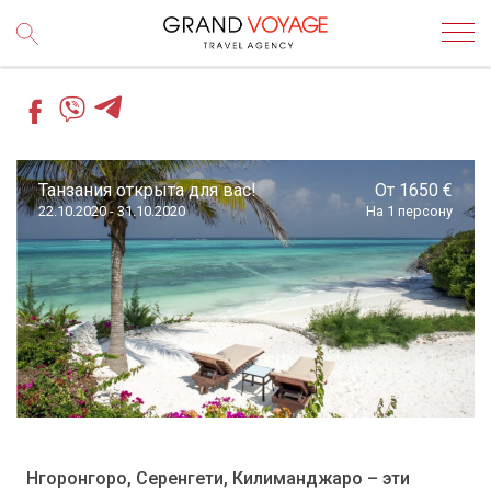
Танзания открыта для вас!
От 1650 €
22.10.2020 - 31.10.2020
На 1 персону
Нгоронгоро, Серенгети, Килиманджаро – эти