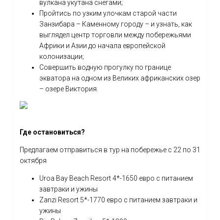
вулкана укутана снегами;
Пройтись по узким улочкам старой части
Занзибара – Каменному городу – и узнать, как
выглядел центр торговли между побережьями
Африки и Азии до начала европейской
колонизации;
Совершить водную прогулку по границе
экватора на одном из Великих африканских озер
– озере Виктория.
Где остановиться?
Предлагаем отправиться в тур на побережье с 22 по 31
октября
Uroa Bay Beach Resort 4*-1650 евро с питанием
завтраки и ужины
Zanzi Resort 5*-1770 евро с питанием завтраки и
ужины