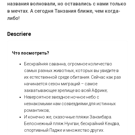
названия волновали, но оставались с нами только
в мечтах. А сегодня Танзания ближе, чем когда-
либо!
Descriere
Что посмотреть?
Бескрайняя саванна, огромное количество
самых разных животных, которых вы увидите в
их естественной среде обитания. Сейчас как раз
начинается сезон миграций – самое
захватывающее зрелище во всей Африке;
Невероятное звездное ночное небо с
незнакомыми нам созвездиями для истинных
романтиков;
И конечно же, сказочные пляжи Занзибара.
Белоснежный пляж Нунгви, бескрайний Кендва,
спортивный Падже и множество других.