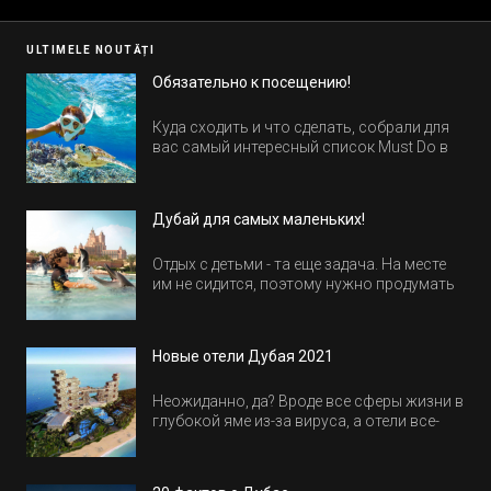
ULTIMELE NOUTĂȚI
Обязательно к посещению!
Куда сходить и что сделать, собрали для
вас самый интересный список Must Do в
Египте.
Дубай для самых маленьких!
Отдых с детьми - та еще задача. На месте
им не сидится, поэтому нужно продумать
активность на весь день. Рассказываем,
куда пойти в Дубае всей семьей, чтобы
всем было интересно и весело.
Новые отели Дубая 2021
Неожиданно, да? Вроде все сферы жизни в
глубокой яме из-за вируса, а отели все-
равно открываются и строятся. Давайте
посмотрим, где мы сможем отдохнуть уже
в этом году! Напоминаем, что новые отели