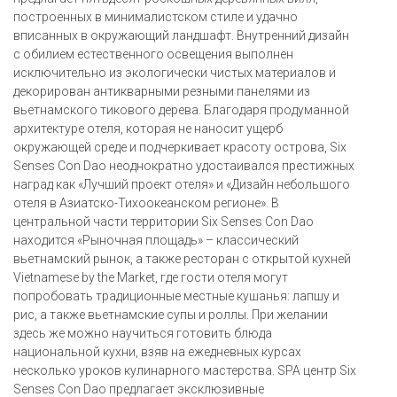
построенных в минималистском стиле и удачно
вписанных в окружающий ландшафт. Внутренний дизайн
с обилием естественного освещения выполнен
исключительно из экологически чистых материалов и
декорирован антикварными резными панелями из
вьетнамского тикового дерева. Благодаря продуманной
архитектуре отеля, которая не наносит ущерб
окружающей среде и подчеркивает красоту острова, Six
Senses Con Dao неоднократно удостаивался престижных
наград как «Лучший проект отеля» и «Дизайн небольшого
отеля в Азиатско-Тихоокеанском регионе». В
центральной части территории Six Senses Con Dao
находится «Рыночная площадь» – классический
вьетнамский рынок, а также ресторан с открытой кухней
Vietnamese by the Market, где гости отеля могут
попробовать традиционные местные кушанья: лапшу и
рис, а также вьетнамские супы и роллы. При желании
здесь же можно научиться готовить блюда
национальной кухни, взяв на ежедневных курсах
несколько уроков кулинарного мастерства. SPA центр Six
Senses Con Dao предлагает эксклюзивные