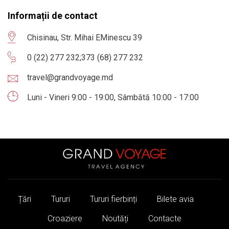
Informații de contact
Chisinau, Str. Mihai EMinescu 39
0 (22) 277 232
;
373 (68) 277 232
travel@grandvoyage.md
Luni - Vineri 9:00 - 19:00, Sâmbătă 10:00 - 17:00
Țări
Tururi
Tururi fierbinți
Bilete avia
Croaziere
Noutăți
Contacte