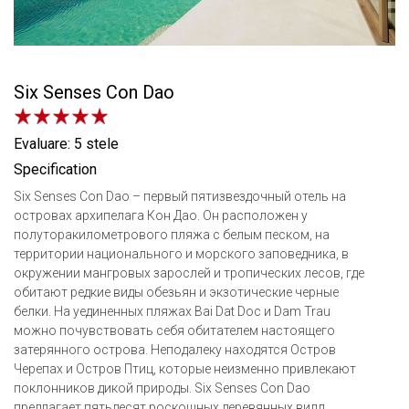
Six Senses Con Dao
Evaluare: 5 stele
Specification
Six Senses Con Dao – первый пятизвездочный отель на
островах архипелага Кон Дао. Он расположен у
полуторакилометрового пляжа с белым песком, на
территории национального и морского заповедника, в
окружении мангровых зарослей и тропических лесов, где
обитают редкие виды обезьян и экзотические черные
белки. На уединенных пляжах Bai Dat Doc и Dam Trau
можно почувствовать себя обитателем настоящего
затерянного острова. Неподалеку находятся Остров
Черепах и Остров Птиц, которые неизменно привлекают
поклонников дикой природы. Six Senses Con Dao
предлагает пятьдесят роскошных деревянных вилл,