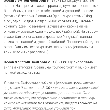
Ocean view four-bedroom villa
(671 кв. м): двухэтажные
виллы. На первом этаже: терраса с двумя персональными
бассейнами, гостиная с обеденной и кухонной зонами
(стол на 8 персон), 3 спальни (две – с кроватями “king-
size”, одна – с двумя отдельными кроватями), 3 ванные
комнаты (две – с ваннами и душевыми кабинами на
открытом воздухе, одна – с душевой кабиной). На втором
этаже: балкон, спальня с кроватью “king-size”, ванная
комната с ванной и душевой кабиной. Панорамный вид на
океан. Вилы имеют открытую планировку (спальные и
ванные зоны не разделены).
Ocean front four-bedroom villa
(671 кв. м): аналогична
виллам категории Ocean view four-bedroom villa, но имеет
прямой выход к пляжу.
Внимание! Информация об отеле (описание, фото, схемы и
пр.) может быть неполной. Обновления, а также увеличение/
уменьшение объема услуг происходит постоянно. Стоит
также учитывать, что оформление, планировка и площадь
номера может отличаться от варианта, представленного на
фото. Актуальную информацию уточняйте при