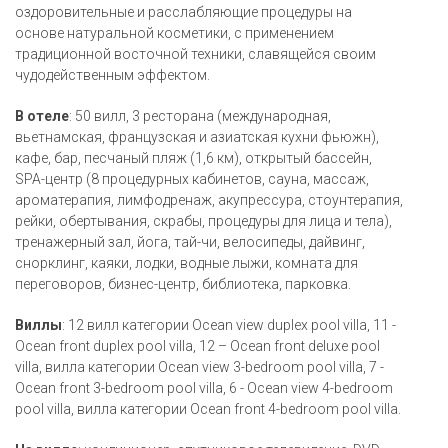
оздоровительные и расслабляющие процедуры на
основе натуральной косметики, с применением
традиционной восточной техники, славящейся своим
чудодейственным эффектом.
В отеле
: 50 вилл, 3 ресторана (международная,
вьетнамская, французская и азиатская кухни фьюжн),
кафе, бар, песчаный пляж (1,6 км), открытый бассейн,
SPA-центр (8 процедурных кабинетов, сауна, массаж,
ароматерапия, лимфодренаж, акупрессура, стоунтерапия,
рейки, обертывания, скрабы, процедуры для лица и тела),
тренажерный зал, йога, тай-чи, велосипеды, дайвинг,
снорклинг, каяки, лодки, водные лыжи, комната для
переговоров, бизнес-центр, библиотека, парковка.
Виллы
: 12 вилл категории Ocean view duplex pool villa, 11 -
Ocean front duplex pool villa, 12 – Ocean front deluxe pool
villa, вилла категории Ocean view 3-bedroom pool villa, 7 -
Ocean front 3-bedroom pool villa, 6 - Ocean view 4-bedroom
pool villa, вилла категории Ocean front 4-bedroom pool villa.