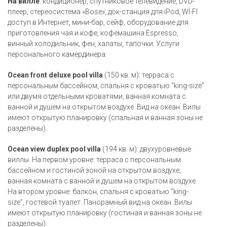
На вилле
: кондиционер, спутниковое телевидение, DVD-
плеер, стереосистема «Bose», док-станция для iPod, WI-FI
доступ в Интернет, мини-бар, сейф, оборудование для
приготовления чая и кофе, кофемашина Espresso,
винный холодильник, фен, халаты, тапочки. Услуги
персонального камердинера.
Ocean front deluxe pool villa
(150 кв. м): терраса с
персональным бассейном, спальня с кроватью “king-size”
или двумя отдельными кроватями, ванная комната с
ванной и душем на открытом воздухе. Вид на океан. Вилы
имеют открытую планировку (спальная и ванная зоны не
разделены).
Ocean view duplex pool villa
(194 кв. м): двухуровневые
виллы. На первом уровне: терраса с персональным
бассейном и гостиной зоной на открытом воздухе,
ванная комната с ванной и душем на открытом воздухе.
На втором уровне: балкон, спальня с кроватью “king-
size”, гостевой туалет. Панорамный вид на океан. Вилы
имеют открытую планировку (гостиная и ванная зоны не
разделены).