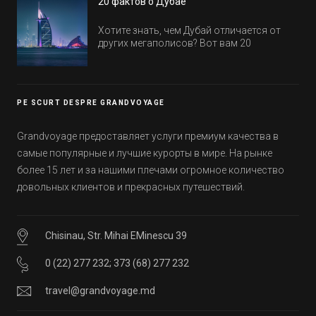
20 фактов о Дубае
обычно на первые заезды дают промо-
цены.
Хотите знать, чем Дубай отличается от
других мегаполисов? Вот вам 20
интересных фактов о крупнейшем городе
Эмиратов. Проверьте, сколько фактов вы
уже знали, а что услышали впервые.
PE SCURT DESPRE GRANDVOYAGE
Grandvoyage предоставляет услуги премиум качества в
самые популярные и лучшие курорты в мире. На рынке
более 15 лет и за нашими плечами огромное количество
довольных клиентов и прекрасных путешествий.
Chisinau, Str. Mihai EMinescu 39
0 (22) 277 232
;
373 (68) 277 232
travel@grandvoyage.md