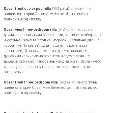
Ocean front duplex pool villa
(194 кв. м): аналогичны
виллам категории Ocean view deluxe villa, но имеют
прямой выход к пляжу.
Ocean view three-bedroom villa
(542 кв. м): терраса с
двумя персональными бассейнами, гостиная с обеденной
и кухонной зонами (стол на 8 персон), 3 спальни (две – с
кроватями “king-size”, одна – с двумя отдельными
кроватями), 3 ванные комнаты (две – с ваннами и
душевыми кабинами на открытом воздухе, одна – с
душевой кабиной). Панорамный вид на океан. Вилы имеют
открытую планировку (спальные и ванные зоны не
разделены).
Ocean front three-bedroom villa
(542 кв. м): аналогичны
вилле категории Ocean view three-bedroom villa, но имеют
прямой выход к пляжу.