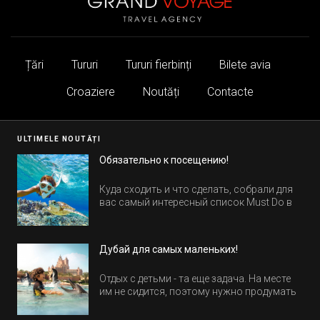
Țări
Tururi
Tururi fierbinți
Bilete avia
Croaziere
Noutăți
Contacte
ULTIMELE NOUTĂȚI
Обязательно к посещению!
Куда сходить и что сделать, собрали для
вас самый интересный список Must Do в
Египте.
Дубай для самых маленьких!
Отдых с детьми - та еще задача. На месте
им не сидится, поэтому нужно продумать
активность на весь день. Рассказываем,
куда пойти в Дубае всей семьей, чтобы