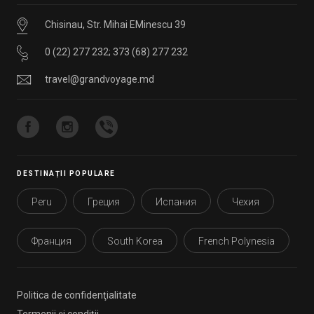
Chisinau, Str. Mihai EMinescu 39
0 (22) 277 232
;
373 (68) 277 232
travel@grandvoyage.md
DESTINAȚII POPULARE
Peru
Греция
Испания
Чехия
Франция
South Korea
French Polynesia
Politica de confidenţialitate
Termenii şi condiţii