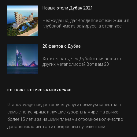
всем было интересно и весело.
Новые отели Дубая 2021
Неожиданно, да? Вроде все сферы жизни в
глубокой яме из-за вируса, а отели все-
равно открываются и строятся. Давайте
посмотрим, где мы сможем отдохнуть уже
в этом году! Напоминаем, что новые отели
20 фактов о Дубае
обычно на первые заезды дают промо-
цены.
Хотите знать, чем Дубай отличается от
других мегаполисов? Вот вам 20
интересных фактов о крупнейшем городе
Эмиратов. Проверьте, сколько фактов вы
уже знали, а что услышали впервые.
PE SCURT DESPRE GRANDVOYAGE
Grandvoyage предоставляет услуги премиум качества в
самые популярные и лучшие курорты в мире. На рынке
более 15 лет и за нашими плечами огромное количество
довольных клиентов и прекрасных путешествий.