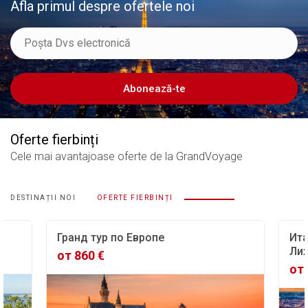
Afla primul despre ofertele noi
Abonează-te
Oferte fierbinți
Cele mai avantajoase oferte
de la GrandVoyage
DESTINAȚII NOI
OFERTE FIERBINȚI
Гранд тур по Европе
Ита
Лих
от 860 €
от 