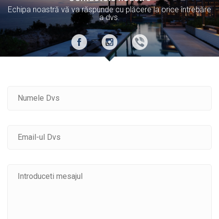
Echipa noastră vă va răspunde cu plăcere la orice întrebăre
a dvs.