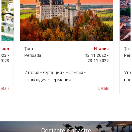
асол
Țara
Италия
Țara
023 -
Perioada
13.11.2022 -
Peri
.2023
23.11.2022
Италия - Франция - Бельгия -
Увл
Голландия - Германия ...
про
дос
etalii
Detalii
Contactele noastre