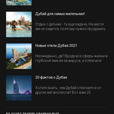
Египте.
Дубай для самых маленьких!
Отдых с детьми - та еще задача. На месте
им не сидится, поэтому нужно продумать
активность на весь день. Рассказываем,
куда пойти в Дубае всей семьей, чтобы
всем было интересно и весело.
Новые отели Дубая 2021
Неожиданно, да? Вроде все сферы жизни в
глубокой яме из-за вируса, а отели все-
равно открываются и строятся. Давайте
посмотрим, где мы сможем отдохнуть уже
в этом году! Напоминаем, что новые отели
20 фактов о Дубае
обычно на первые заезды дают промо-
цены.
Хотите знать, чем Дубай отличается от
других мегаполисов? Вот вам 20
интересных фактов о крупнейшем городе
Эмиратов. Проверьте, сколько фактов вы
уже знали, а что услышали впервые.
PE SCURT DESPRE GRANDVOYAGE