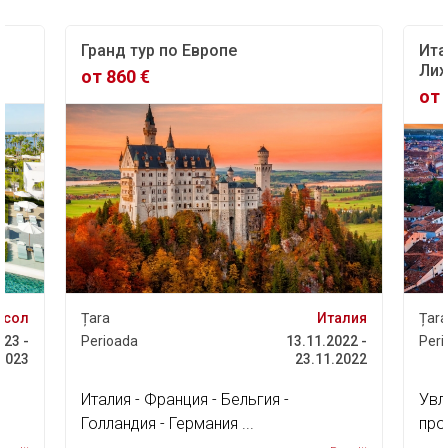
Гранд тур по Европе
Ита
Лих
от 860 €
от 
асол
Țara
Италия
Țara
023 -
Perioada
13.11.2022 -
Peri
.2023
23.11.2022
Италия - Франция - Бельгия -
Увл
Голландия - Германия ...
про
дос