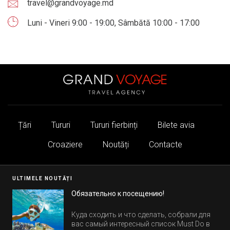
travel@grandvoyage.md
Luni - Vineri 9:00 - 19:00, Sâmbătă 10:00 - 17:00
Țări
Tururi
Tururi fierbinți
Bilete avia
Croaziere
Noutăți
Contacte
ULTIMELE NOUTĂȚI
Обязательно к посещению!
Куда сходить и что сделать, собрали для
вас самый интересный список Must Do в