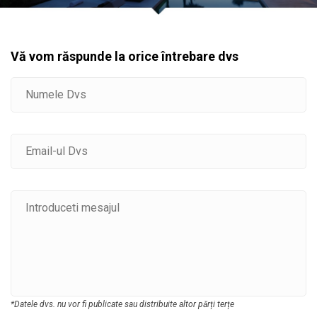
Vă vom răspunde la orice întrebare dvs
*Datele dvs. nu vor fi publicate sau distribuite altor părți terțe