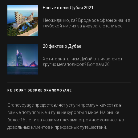
всем было интересно и весело.
Новые отели Дубая 2021
Неожиданно, да? Вроде все сферы жизни в
глубокой яме из-за вируса, а отели все-
равно открываются и строятся. Давайте
посмотрим, где мы сможем отдохнуть уже
в этом году! Напоминаем, что новые отели
20 фактов о Дубае
обычно на первые заезды дают промо-
цены.
Хотите знать, чем Дубай отличается от
других мегаполисов? Вот вам 20
интересных фактов о крупнейшем городе
Эмиратов. Проверьте, сколько фактов вы
уже знали, а что услышали впервые.
PE SCURT DESPRE GRANDVOYAGE
Grandvoyage предоставляет услуги премиум качества в
самые популярные и лучшие курорты в мире. На рынке
более 15 лет и за нашими плечами огромное количество
довольных клиентов и прекрасных путешествий.