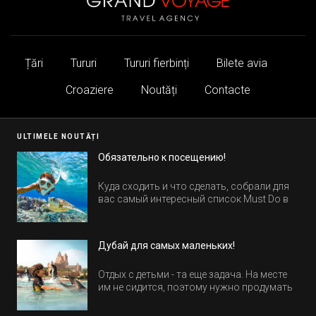
Țări
Tururi
Tururi fierbinți
Bilete avia
Croaziere
Noutăți
Contacte
ULTIMELE NOUTĂȚI
Обязательно к посещению!
Куда сходить и что сделать, собрали для
вас самый интересный список Must Do в
Египте.
Дубай для самых маленьких!
Отдых с детьми - та еще задача. На месте
им не сидится, поэтому нужно продумать
активность на весь день. Рассказываем,
куда пойти в Дубае всей семьей, чтобы