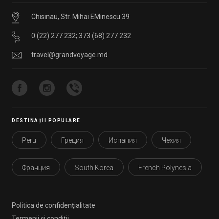
Chisinau, Str. Mihai EMinescu 39
0 (22) 277 232
;
373 (68) 277 232
travel@grandvoyage.md
DESTINAȚII POPULARE
Peru
Греция
Испания
Чехия
Франция
South Korea
French Polynesia
Politica de confidenţialitate
Termenii şi condiţii