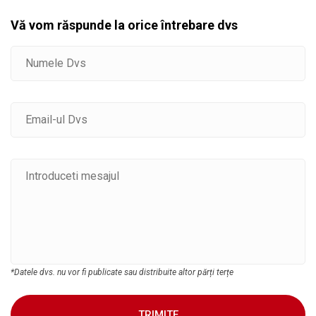
Vă vom răspunde la orice întrebare dvs
*Datele dvs. nu vor fi publicate sau distribuite altor părți terțe
TRIMITE