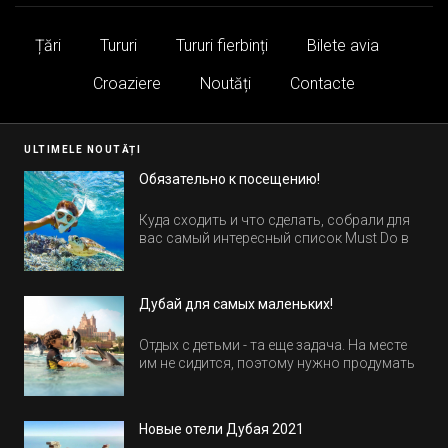
Țări
Tururi
Tururi fierbinți
Bilete avia
Croaziere
Noutăți
Contacte
ULTIMELE NOUTĂȚI
Обязательно к посещению!
Куда сходить и что сделать, собрали для
вас самый интересный список Must Do в
Египте.
Дубай для самых маленьких!
Отдых с детьми - та еще задача. На месте
им не сидится, поэтому нужно продумать
активность на весь день. Рассказываем,
куда пойти в Дубае всей семьей, чтобы
всем было интересно и весело.
Новые отели Дубая 2021