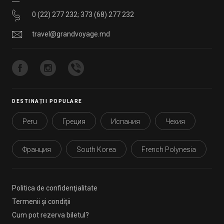
0 (22) 277 232
;
373 (68) 277 232
travel@grandvoyage.md
DESTINAȚII POPULARE
Peru
Греция
Испания
Чехия
Франция
South Korea
French Polynesia
Politica de confidenţialitate
Termenii şi condiţii
Cum pot rezerva biletul?