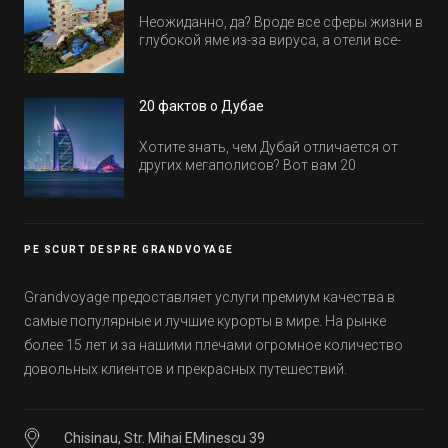
Неожиданно, да? Вроде все сферы жизни в
глубокой яме из-за вируса, а отели все-
равно открываются и строятся. Давайте
посмотрим, где мы сможем отдохнуть уже
в этом году! Напоминаем, что новые отели
20 фактов о Дубае
обычно на первые заезды дают промо-
цены.
Хотите знать, чем Дубай отличается от
других мегаполисов? Вот вам 20
интересных фактов о крупнейшем городе
Эмиратов. Проверьте, сколько фактов вы
уже знали, а что услышали впервые.
PE SCURT DESPRE GRANDVOYAGE
Grandvoyage предоставляет услуги премиум качества в
самые популярные и лучшие курорты в мире. На рынке
более 15 лет и за нашими плечами огромное количество
довольных клиентов и прекрасных путешествий.
Chisinau, Str. Mihai EMinescu 39