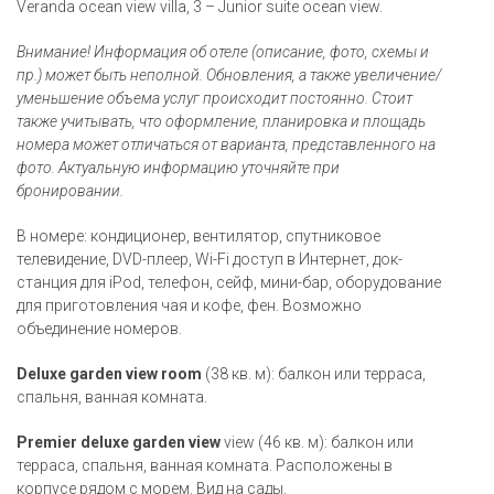
Veranda ocean view villa, 3 – Junior suite ocean view.
Внимание! Информация об отеле (описание, фото, схемы и
пр.) может быть неполной. Обновления, а также увеличение/
уменьшение объема услуг происходит постоянно. Стоит
также учитывать, что оформление, планировка и площадь
номера может отличаться от варианта, представленного на
фото. Актуальную информацию уточняйте при
бронировании.
В номере: кондиционер, вентилятор, спутниковое
телевидение, DVD-плеер, Wi-Fi доступ в Интернет, док-
станция для iPod, телефон, сейф, мини-бар, оборудование
для приготовления чая и кофе, фен. Возможно
объединение номеров.
Deluxe garden view room
(38 кв. м): балкон или терраса,
спальня, ванная комната.
Premier deluxe garden view
view (46 кв. м): балкон или
терраса, спальня, ванная комната. Расположены в
корпусе рядом с морем. Вид на сады.