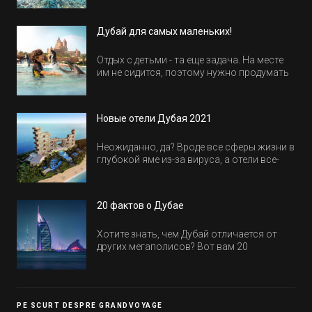
Дубай для самых маленьких!
Отдых с детьми - та еще задача. На месте
им не сидится, поэтому нужно продумать
активность на весь день. Рассказываем,
куда пойти в Дубае всей семьей, чтобы
всем было интересно и весело.
Новые отели Дубая 2021
Неожиданно, да? Вроде все сферы жизни в
глубокой яме из-за вируса, а отели все-
равно открываются и строятся. Давайте
посмотрим, где мы сможем отдохнуть уже
в этом году! Напоминаем, что новые отели
20 фактов о Дубае
обычно на первые заезды дают промо-
цены.
Хотите знать, чем Дубай отличается от
других мегаполисов? Вот вам 20
интересных фактов о крупнейшем городе
Эмиратов. Проверьте, сколько фактов вы
уже знали, а что услышали впервые.
PE SCURT DESPRE GRANDVOYAGE