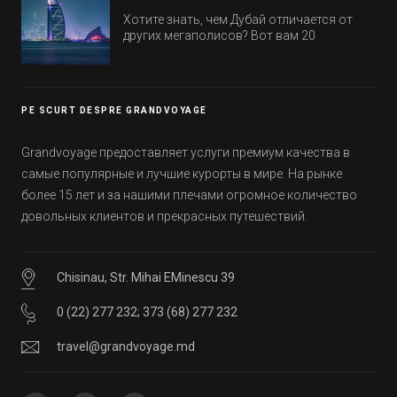
цены.
Хотите знать, чем Дубай отличается от
других мегаполисов? Вот вам 20
интересных фактов о крупнейшем городе
Эмиратов. Проверьте, сколько фактов вы
уже знали, а что услышали впервые.
PE SCURT DESPRE GRANDVOYAGE
Grandvoyage предоставляет услуги премиум качества в
самые популярные и лучшие курорты в мире. На рынке
более 15 лет и за нашими плечами огромное количество
довольных клиентов и прекрасных путешествий.
Chisinau, Str. Mihai EMinescu 39
0 (22) 277 232
;
373 (68) 277 232
travel@grandvoyage.md