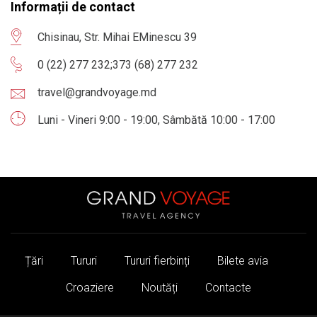
Informații de contact
Chisinau, Str. Mihai EMinescu 39
0 (22) 277 232
;
373 (68) 277 232
travel@grandvoyage.md
Luni - Vineri 9:00 - 19:00, Sâmbătă 10:00 - 17:00
Țări
Tururi
Tururi fierbinți
Bilete avia
Croaziere
Noutăți
Contacte