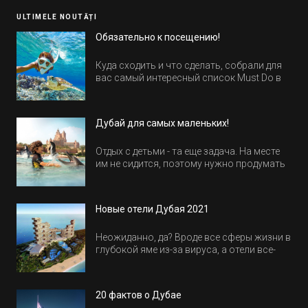
ULTIMELE NOUTĂȚI
Обязательно к посещению!
Куда сходить и что сделать, собрали для
вас самый интересный список Must Do в
Египте.
Дубай для самых маленьких!
Отдых с детьми - та еще задача. На месте
им не сидится, поэтому нужно продумать
активность на весь день. Рассказываем,
куда пойти в Дубае всей семьей, чтобы
всем было интересно и весело.
Новые отели Дубая 2021
Неожиданно, да? Вроде все сферы жизни в
глубокой яме из-за вируса, а отели все-
равно открываются и строятся. Давайте
посмотрим, где мы сможем отдохнуть уже
в этом году! Напоминаем, что новые отели
20 фактов о Дубае
обычно на первые заезды дают промо-