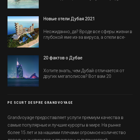
активность на весь день. Рассказываем,
куда пойти в Дубае всей семьей, чтобы
всем было интересно и весело.
Новые отели Дубая 2021
Неожиданно, да? Вроде все сферы жизни в
глубокой яме из-за вируса, а отели все-
равно открываются и строятся. Давайте
посмотрим, где мы сможем отдохнуть уже
в этом году! Напоминаем, что новые отели
20 фактов о Дубае
обычно на первые заезды дают промо-
цены.
Хотите знать, чем Дубай отличается от
других мегаполисов? Вот вам 20
интересных фактов о крупнейшем городе
Эмиратов. Проверьте, сколько фактов вы
уже знали, а что услышали впервые.
PE SCURT DESPRE GRANDVOYAGE
Grandvoyage предоставляет услуги премиум качества в
самые популярные и лучшие курорты в мире. На рынке
более 15 лет и за нашими плечами огромное количество
довольных клиентов и прекрасных путешествий.