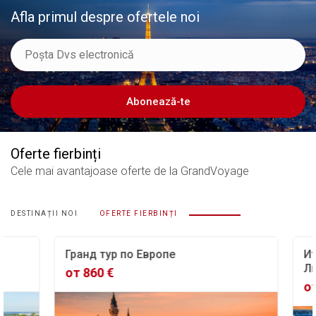
Afla primul despre ofertele noi
Abonează-te
Oferte fierbinți
Cele mai avantajoase oferte
de la GrandVoyage
DESTINAȚII NOI
OFERTE FIERBINȚI
Гранд тур по Европе
Ита
Лих
от 860 €
от 