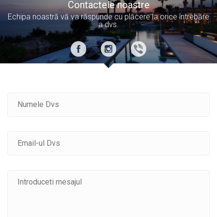
Contactele noastre
Echipa noastră vă va răspunde cu plăcere la orice întrebăre
a dvs.