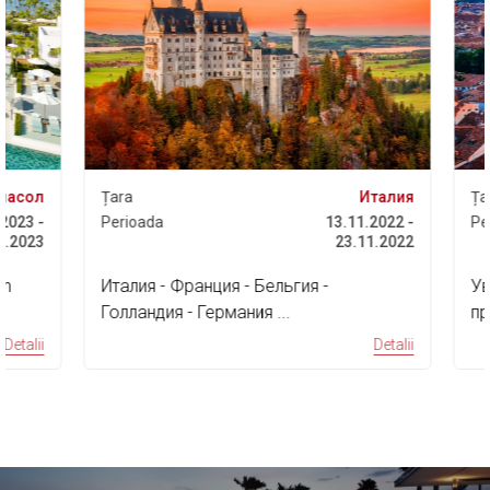
асол
Țara
Италия
Țara
023 -
Perioada
13.11.2022 -
Peri
.2023
23.11.2022
Италия - Франция - Бельгия -
Увл
Голландия - Германия ...
про
дос
etalii
Detalii