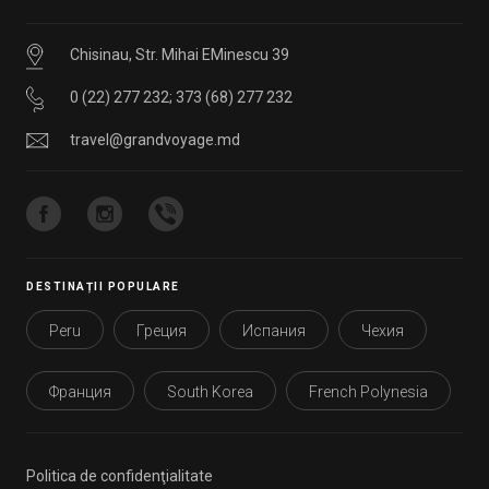
Chisinau, Str. Mihai EMinescu 39
0 (22) 277 232
;
373 (68) 277 232
travel@grandvoyage.md
DESTINAȚII POPULARE
Peru
Греция
Испания
Чехия
Франция
South Korea
French Polynesia
Politica de confidenţialitate