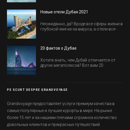
куда пойти в Дубае всей семьей, чтобы
всем было интересно и весело.
Новые отели Дубая 2021
Неожиданно, да? Вроде все сферы жизни в
глубокой яме из-за вируса, а отели все-
равно открываются и строятся. Давайте
посмотрим, где мы сможем отдохнуть уже
в этом году! Напоминаем, что новые отели
20 фактов о Дубае
обычно на первые заезды дают промо-
цены.
Хотите знать, чем Дубай отличается от
других мегаполисов? Вот вам 20
интересных фактов о крупнейшем городе
Эмиратов. Проверьте, сколько фактов вы
уже знали, а что услышали впервые.
PE SCURT DESPRE GRANDVOYAGE
Grandvoyage предоставляет услуги премиум качества в
самые популярные и лучшие курорты в мире. На рынке
более 15 лет и за нашими плечами огромное количество
довольных клиентов и прекрасных путешествий.