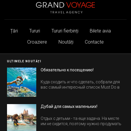
Țări
Tururi
Tururi fierbinți
Bilete avia
Croaziere
Noutăți
Contacte
ULTIMELE NOUTĂȚI
Обязательно к посещению!
Куда сходить и что сделать, собрали для
вас самый интересный список Must Do в
Египте.
Дубай для самых маленьких!
Отдых с детьми - та еще задача. На месте
им не сидится, поэтому нужно продумать
активность на весь день. Рассказываем,