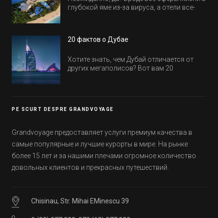
глубокой яме из-за вируса, а отели все-
равно открываются и строятся. Давайте
посмотрим, где мы сможем отдохнуть уже
в этом году! Напоминаем, что новые отели
20 фактов о Дубае
обычно на первые заезды дают промо-
цены.
Хотите знать, чем Дубай отличается от
других мегаполисов? Вот вам 20
интересных фактов о крупнейшем городе
Эмиратов. Проверьте, сколько фактов вы
уже знали, а что услышали впервые.
PE SCURT DESPRE GRANDVOYAGE
Grandvoyage предоставляет услуги премиум качества в
самые популярные и лучшие курорты в мире. На рынке
более 15 лет и за нашими плечами огромное количество
довольных клиентов и прекрасных путешествий.
Chisinau, Str. Mihai EMinescu 39