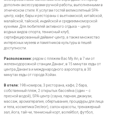
дополнен аксессуарами ручной работы, выполненными в
этническом стиле. К услугам гостей великолепный SPA-
центр, кафе, бары и рестораны с вьетнамской, китайской,
малайской, тайской, индийской и средиземноморской
кухнями. Для любителей активного отдыха – центр
водных видов спорта, теннисный клуб,
сертифицированный дайвинг-центр, а также множество
интересных музеев и памятников культуры в пешей
доступности.
Расположение:
рядом с пляжем Bac My An, в 7 км от
железнодорожной станции Дананг, в 15 минутах езды от
центра Дананга и международного аэропорта, в 30
минутах езды от города Хойан.
В отеле:
198 номеров, 3 ресторана, кафе, 2 бара,
собственный пляж, 2 открытых бассейна (один – с
пресной водой), SPA-центр (сауна, парная, джакузи,
массаж, ароматерапия, обертывания, процедуры для лица
и тела, косметика Decleor), салон красоты, тренажерный
зал, йога, тай-чи, теннисный корт, волейбол, футбол,