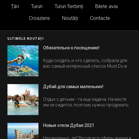
Țări
Tururi
Tururi fierbinți
Bilete avia
Croaziere
Noutăți
Contacte
ULTIMELE NOUTĂȚI
Обязательно к посещению!
Куда сходить и что сделать, собрали для
вас самый интересный список Must Do в
Египте.
Дубай для самых маленьких!
Отдых с детьми - та еще задача. На месте
им не сидится, поэтому нужно продумать
активность на весь день. Рассказываем,
куда пойти в Дубае всей семьей, чтобы
всем было интересно и весело.
Новые отели Дубая 2021
Неожиданно, да? Вроде все сферы жизни в