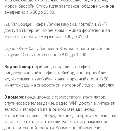
нескольких шагах от пляжа, у бассейна. Вид на пляж,
море и бассейн. Открыт для завтраков, обедов и ужинов
ежедневно с 6.30 до 23.00.
Hai Van Lounge
– кафе. Легкие закуски. Коктейли. WI-FI
доступ в Интернет. По вечерам – живая фортепьянная
музыка. Открыто ежедневно с 9.00 до 02.00.
Lagoon Bar
– бар у бассейна. Коктейли, напитки. Легкие
закуски. Открыт ежедневно с 8.00 до 19.00.
Водный спорт:
дайвинг, снорклинг, серфинг,
виндсерфинг, кайтсерфинг, вейкбординг, парасейлинг,
водные лыжи, аквабайки, каяки, парусный спорт. В 20
минутах езды на скоростной моторной лодке – рыбалка.
В номере:
кондиционер с термостатом, вентилятор,
спутниковое телевидение, радио, WI-FI доступ в Интернет,
телефон, телефон в ванной комнате, мини-бар,
холодильник, сейф, оборудование для приготовления чая
и кофе, фен, халаты, тапочки. Возможно размещение
дополнительной кровати. Возможно объединение