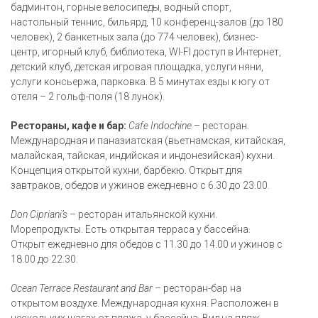
бадминтон, горные велосипеды, водный спорт,
настольный теннис, бильярд, 10 конференц-залов (до 180
человек), 2 банкетных зала (до 774 человек), бизнес-
центр, игорный клуб, библиотека, WI-FI доступ в Интернет,
детский клуб, детская игровая площадка, услуги няни,
услуги консьержа, парковка. В 5 минутах езды к югу от
отеля – 2 гольф-поля (18 лунок).
Рестораны, кафе и бар:
Cafe Indochine
– ресторан.
Международная и паназиатская (вьетнамская, китайская,
малайская, тайская, индийская и индонезийская) кухни.
Концепция открытой кухни, барбекю. Открыт для
завтраков, обедов и ужинов ежедневно с 6.30 до 23.00.
Don Cipriani’s
– ресторан итальянской кухни.
Морепродукты. Есть открытая терраса у бассейна.
Открыт ежедневно для обедов с 11.30 до 14.00 и ужинов с
18.00 до 22.30.
Ocean Terrace Restaurant and Bar
– ресторан-бар на
открытом воздухе. Международная кухня. Расположен в