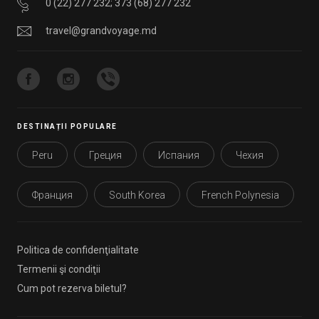
0 (22) 277 232
;
373 (68) 277 232
travel@grandvoyage.md
DESTINAȚII POPULARE
Peru
Греция
Испания
Чехия
Франция
South Korea
French Polynesia
Politica de confidenţialitate
Termenii şi condiţii
Cum pot rezerva biletul?