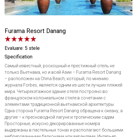
Furama Resort Danang
Evaluare: 5 stele
Specification
Самый известный, роскошный и престижный отель не
только Вьетнама, но и всей Азии – Furama Resort Danang
– расположен на China Beach, который, по мнению
журнала Forbes, является одним из шести лучших пляжей
мира. Четырехэтажное здание отеля построено во
французском колониальном стиле в сочетании с
элементами традиционной вьетнамской архитектуры.
Одна сторона Furama Resort Danang обращена к океану, а
другие – к пресноводной лагуне и тропическим садам.
Просторные, искусно декорированные номера
выдержаны в пастельных тонах и располагают большими
меблированными балконами или верандами. Интерьер