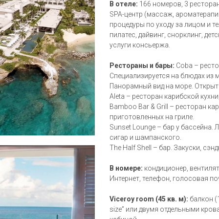
В отеле:
166 номеров, 3 ресторан
SPA-центр (массаж, ароматерапия
процедуры по уходу за лицом и те
пилатес, дайвинг, снорклинг, дет
услуги консьержа.
Рестораны и бары:
Coba – ресто
Специализируется на блюдах из м
Панорамный вид на море. Открыт 
Aleta – ресторан карибской кухни,
Bamboo Bar & Grill – ресторан ка
приготовленных на гриле.
Sunset Lounge – бар у бассейна. 
сигар и шампанского.
The Half Shell – бар. Закуски, сэн
В номере:
кондиционер, вентилято
Интернет, телефон, голосовая поч
Viceroy room (45 кв. м):
балкон (1
size” или двумя отдельными кров