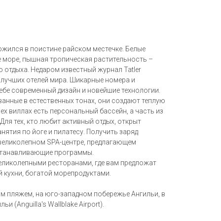
жился в поистине райском местечке. Белые
е море, пышная тропическая растительность –
о отдыха. Недаром известный журнал Tatler
из лучших отелей мира. Шикарные номера и
ебе современный дизайн и новейшие технологии.
анные в естественных тонах, они создают теплую
х виллах есть персональный бассейн, а часть из
Для тех, кто любит активный отдых, открыт
нятия по йоге и пилатесу. Получить заряд
 великолепном SPA-центре, предлагающем
станавливающие программы.
великолепными ресторанами, где вам предложат
 кухни, богатой морепродуктами.
м пляжем, на юго-западном побережье Ангильи, в
и (Anguilla's Wallblake Airport).