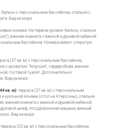
:
балкон с персональным бассейном, спальня с
ата. Вид на море.
невые номера. На первом уровне: балкон, спальня
size”), ванная комната с ванной и душевой кабиной.
ерсональным бассейном. Номера имеют открытую
рраса (37 кв. м) с персональным бассейном,
ня с кроватью “king-size”, гардеробная, ванная
ной, гостевой туалет. Дополнительно:
. Вид на море.
44 кв. м):
терраса (37 кв. м) с персональным
 и кухонной зонами (стол на 4 персоны), спальня
ная, ванная комната с ванной и душевой кабиной,
: духовой шкаф, посудомоечная машина, винный
sso. Вид на море.
 террасы (53 кв. м) с персональным бассейном,