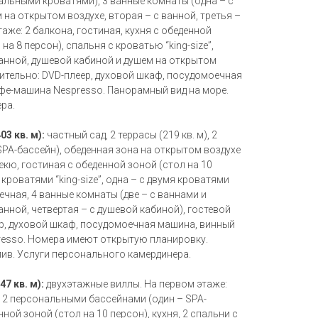
пальными кроватями), 3 ванные комнаты (одна – с
 на открытом воздухе, вторая – с ванной, третья –
аже: 2 балкона, гостиная, кухня с обеденной
на 8 персон), спальня с кроватью “king-size”,
ванной, душевой кабиной и душем на открытом
нительно: DVD-плеер, духовой шкаф, посудомоечная
фе-машина Nespresso. Панорамный вид на море.
ра.
03 кв. м):
частный сад, 2 террасы (219 кв. м), 2
PA-бассейн), обеденная зона на открытом воздухе
бекю, гостиная с обеденной зоной (стол на 10
с кроватями “king-size”, одна – с двумя кроватями
чечная, 4 ванные комнаты (две – с ваннами и
анной, четвертая – с душевой кабиной), гостевой
ер, духовой шкаф, посудомоечная машина, винный
resso. Номера имеют открытую планировку.
лив. Услуги персонального камердинера.
47 кв. м):
двухэтажные виллы. На первом этаже:
 с 2 персональными бассейнами (один – SPA-
нной зоной (стол на 10 персон), кухня, 2 спальни с