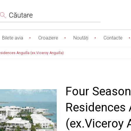
Сăutare
Bilete avia
Croaziere
Noutăți
Contacte
idences Anguilla (ex.Viceroy Anguilla)
Four Season
Residences 
(ex.Viceroy 