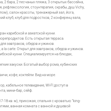
а, 2 бара, 2 песчаных пляжа, 3 открытых бассейна,
, рефлексология, стоунтерапия, скрабы, душ Vichy,
лом), салон красоты, тренажерный зал, йога,
ский клуб, клуб для подростков, 2 конференц-зала,
ран карибской и азиатской кухни.
орепродуктов. Есть открытая терраса.
для завтраков, обедов и ужинов.
 a la carte. Открыт для завтраков, обедов и ужинов.
рибской кухни. Специализируется на блюдах,
Легкие закуски. Богатый выбор рома, кубинских
двичи, кофе, коктейли. Вид на море.
р, кабельное телевидение, WI-FI доступ в
та, мини-бар, сейф.
7-18 кв. м), прихожая, спальня с кроватью “king-
атями, ванная комната с ванной и душевой