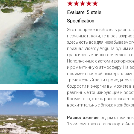
Evaluare: 5 stele
Specification
Этот современный отель располо
песчаные пляжи, теплое лазурно
здесь есть все для незабываемог
признал Viceroy Anguilla одним 
грандиозные виллы сочетают в с
Наполненные светом и декориров
и романтичную атмосферу. На все
них имеет прямой выход к пляжу. 
тренажерный зал и проводятся за
бодрости и энергии вы можете в
различные тонизирующие и вос
Кроме того, отель располагает 
восхитительные блюда карибской
Расположение:
рядом с песчаны
15 километрах от аэропорта Ангиль