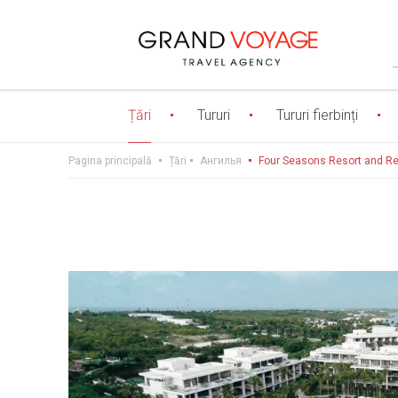
Țări
Tururi
Tururi fierbinți
Pagina principală
Țări
Ангилья
Four Seasons Resort and Res