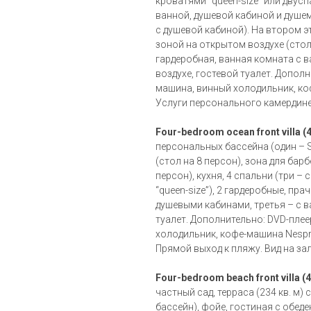
кроватями “queen-size” или двус
ванной, душевой кабиной и душем
с душевой кабиной). На втором эт
зоной на открытом воздухе (стол 
гардеробная, ванная комната с 
воздухе, гостевой туалет. Допол
машина, винный холодильник, ко
Услуги персонального камердине
Four-bedroom ocean front villa (4
персональных бассейна (один – S
(стол на 8 персон), зона для бар
персон), кухня, 4 спальни (три – 
“queen-size”), 2 гардеробные, пра
душевыми кабинами, третья – с в
туалет. Дополнительно: DVD-пле
холодильник, кофе-машина Nesp
Прямой выход к пляжу. Вид на за
Four-bedroom beach front villa (4
частный сад, терраса (234 кв. м)
бассейн), фойе, гостиная с обеде