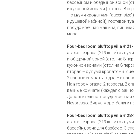
бассейном и обеденной зоной (ст
и кухонной зонами (стол на 8 перс
– с двумя кроватями “queen-size”
и душевой кабиной), гостевой ту
посудомоечная машина, винный х
море.
Four-bedroom blufftop villa # 21-
этаже: терраса (219 кв. м) с дв
и обеденной зоной (стол на 8 пер
кухонной зонами (стол на 8 персон
вторая – с двумя кроватями “que
2 ванные комнаты (одна – с ванно
На втором этаже: 2 террасы, 2 спа
ванные комнаты (каждая с ванной
Дополнительно: посудомоечная 
Nespresso. Вид на море. Услуги 
Four-bedroom blufftop villa # 28-3
этаже: терраса (219 кв. м) c дву
бассейн), зона для барбекю, 3 спа