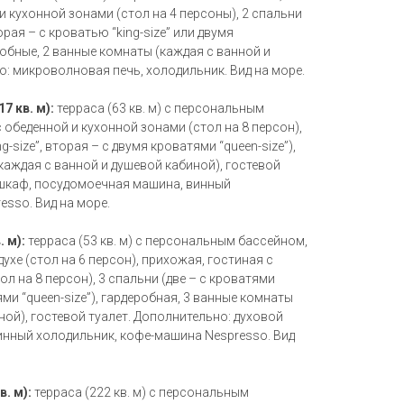
и кухонной зонами (стол на 4 персоны), 2 спальни
торая – с кроватью “king-size” или двумя
обные, 2 ванные комнаты (каждая с ванной и
: микроволновая печь, холодильник. Вид на море.
7 кв. м):
терраса (63 кв. м) с персональным
 обеденной и кухонной зонами (стол на 8 персон),
g-size”, вторая – с двумя кроватями “queen-size”),
каждая с ванной и душевой кабиной), гостевой
 шкаф, посудомоечная машина, винный
sso. Вид на море.
. м):
терраса (53 кв. м) с персональным бассейном,
ухе (стол на 6 персон), прихожая, гостиная с
л на 8 персон), 3 спальни (две – с кроватями
тями “queen-size”), гардеробная, 3 ванные комнаты
ной), гостевой туалет. Дополнительно: духовой
нный холодильник, кофе-машина Nespresso. Вид
. м):
терраса (222 кв. м) с персональным