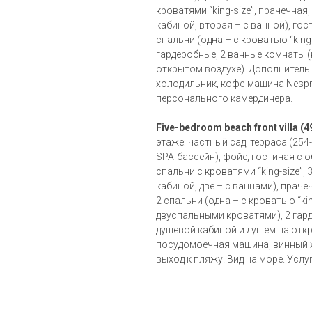
кроватями “king-size”, прачечная
кабиной, вторая – с ванной), гос
спальни (одна – с кроватью “king-
гардеробные, 2 ванные комнаты (
открытом воздухе). Дополнитель
холодильник, кофе-машина Nespre
персонального камердинера.
Five-bedroom beach front villa (4
этаже: частный сад, терраса (254
SPA-бассейн), фойе, гостиная с о
спальни с кроватями “king-size”,
кабиной, две – с ваннами), праче
2 спальни (одна – с кроватью “king
двуспальными кроватями), 2 гард
душевой кабиной и душем на откр
посудомоечная машина, винный 
выход к пляжу. Вид на море. Усл