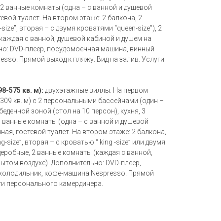
, 2 ванные комнаты (одна – с ванной и душевой
тевой туалет. На втором этаже: 2 балкона, 2
size”, вторая – с двумя кроватями “queen-size”), 2
каждая с ванной, душевой кабиной и душем на
но: DVD-плеер, посудомоечная машина, винный
sso. Прямой выход к пляжу. Вид на залив. Услуги
98-575 кв. м):
двухэтажные виллы. На первом
-309 кв. м) с 2 персональными бассейнами (один –
беденной зоной (стол на 10 персон), кухня, 3
 3 ванные комнаты (одна – с ванной и душевой
чная, гостевой туалет. На втором этаже: 2 балкона,
-size”, вторая – с кроватью “ king -size” или двумя
еробные, 2 ванные комнаты (каждая с ванной,
ытом воздухе). Дополнительно: DVD-плеер,
холодильник, кофе-машина Nespresso. Прямой
уги персонального камердинера.