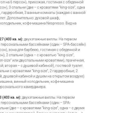
ол на 6 персон), прихожая, гостиная с обеденной
он), 3 спальни (две – с кроватями “king-size”, одна
), гардеробная, 3 ванные комнаты (каждая с ванной
алет. Дополнительно: духовой шкаф,
олодильник, кофе-машина Nespresso. Вид на
27 (403 кв. м):
двухэтажные виллы. На первом
умя персональными бассейнами (один – SPA-бассейн)
сон), зона для барбекю, гостиная с обеденной и
), 2 спальни (одна – с кроватью “king-size”,
en-size” или двуспальными кроватями), прачечная,
й, вторая – с душевой кабиной), гостевой туалет.
льни с кроватями “king-size”, 2 гардеробные, 2
, душевой кабиной и душем на открытом воздухе).
машина, винный холодильник, кофе-машина
персонального камердинера.
 (403 кв. м):
двухэтажные виллы. На первом
мя персональными бассейнами (один – SPA-
льни (две – с кроватями “king-size”, одна – с двумя