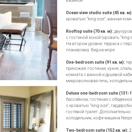
кабиной.
Ocean view studio suite (45 кв. м)
кроватью “king-size”, ванная комн
Rooftop suite (70 кв. м):
двухуров
с гостиной зоной (кровать “king-
На втором уровне: терраса с п
планировку. Вид на море.
One-bedroom suite (91 кв. м):
те
прихожая, гостиная, кухня, спаль
комната с ванной и душевой каби
микроволновая печь, холодильник
Deluxe one-bedroom suite (131-1
бассейном, гостиная с обеденной
с кроватью “king-size”, гардероб
гостевой туалет. Дополнительно
холодильник, кофе-машина Nespre
Two-bedroom suite (152 кв. м):
2