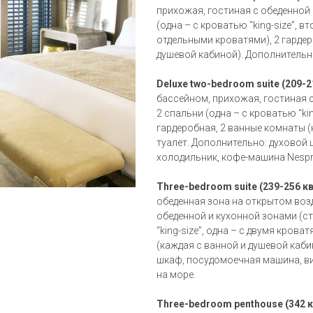
прихожая, гостиная с обеденной 
(одна – с кроватью “king-size”, в
отдельными кроватями), 2 гардер
душевой кабиной). Дополнительно
Deluxe two-bedroom suite (209-21
бассейном, прихожая, гостиная с
2 спальни (одна – с кроватью “kin
гардеробная, 2 ванные комнаты (
туалет. Дополнительно: духовой
холодильник, кофе-машина Nespre
Three-bedroom suite (239-256 кв
обеденная зона на открытом возд
обеденной и кухонной зонами (сто
“king-size”, одна – с двумя крова
(каждая с ванной и душевой каби
шкаф, посудомоечная машина, ви
на море.
Three-bedroom penthouse (342 кв