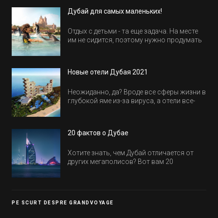
Дубай для самых маленьких!
Отдых с детьми - та еще задача. На месте
им не сидится, поэтому нужно продумать
активность на весь день. Рассказываем,
куда пойти в Дубае всей семьей, чтобы
всем было интересно и весело.
Новые отели Дубая 2021
Неожиданно, да? Вроде все сферы жизни в
глубокой яме из-за вируса, а отели все-
равно открываются и строятся. Давайте
посмотрим, где мы сможем отдохнуть уже
в этом году! Напоминаем, что новые отели
20 фактов о Дубае
обычно на первые заезды дают промо-
цены.
Хотите знать, чем Дубай отличается от
других мегаполисов? Вот вам 20
интересных фактов о крупнейшем городе
Эмиратов. Проверьте, сколько фактов вы
уже знали, а что услышали впервые.
PE SCURT DESPRE GRANDVOYAGE