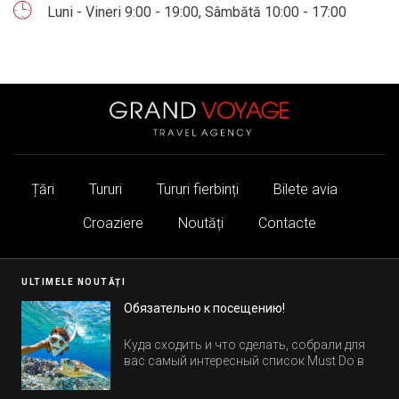
Luni - Vineri 9:00 - 19:00, Sâmbătă 10:00 - 17:00
Țări
Tururi
Tururi fierbinți
Bilete avia
Croaziere
Noutăți
Contacte
ULTIMELE NOUTĂȚI
Обязательно к посещению!
Куда сходить и что сделать, собрали для
вас самый интересный список Must Do в
Египте.