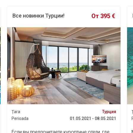
side Beach Club 5⭐️
1 740 €
Sejur în C
Турция , Фетхие
Țara
oada
03.06.2023 - 10.06.2023
Perioada
ide Beach Club 5⭐️ — hotel de lux, o alegere
Hotelul Par