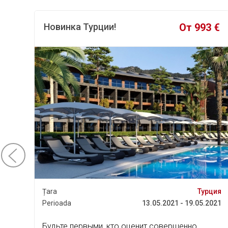
Идеальные Мальдивы!
От 5685 €
Hill
Țara
Мальдивы
Țara
Perioada
01.04.2021 - 09.04.2021
Peri
Мы нашли самый щедрый отель! ...
Hills