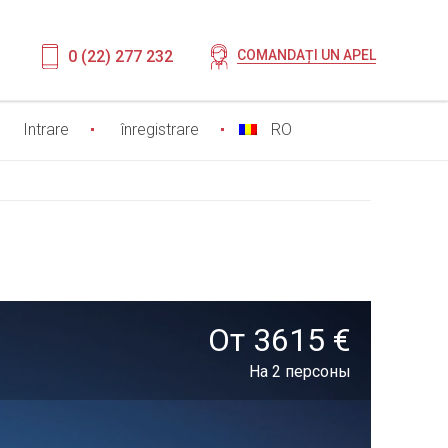
0 (22) 277 232
COMANDAȚI UN APEL
Intrare
înregistrare
RO
От 3615 €
На 2 персоны