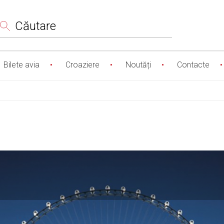
Сăutare
Bilete avia
Croaziere
Noutăți
Contacte