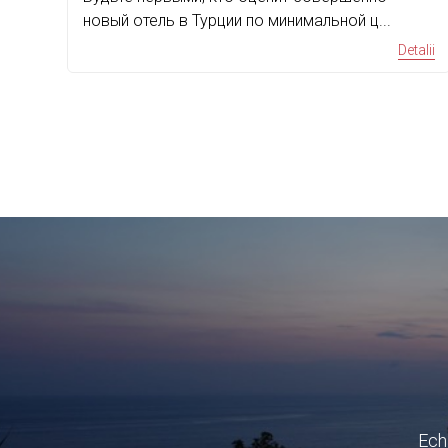
fabul
Detalii
Ech