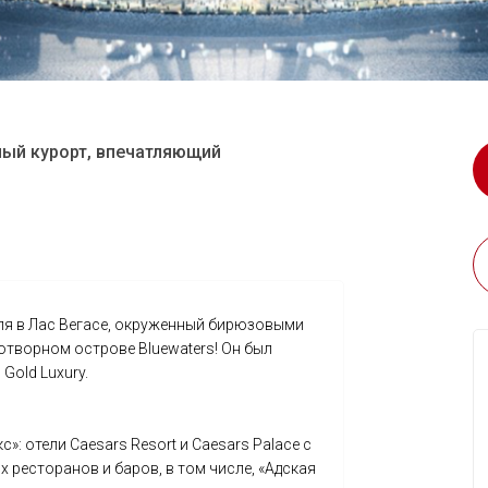
ный курорт, впечатляющий
еля в Лас Вегасе, окруженный бирюзовыми
отворном острове Bluewaters! Он был
Gold Luxury.
»: отели Caesars Resort и Caesars Palace с
 ресторанов и баров, в том числе, «Адская