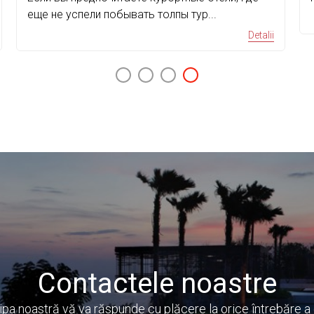
oasă atâ...
Spa 5⭐️ ...
Detalii
Contactele noastre
ipa noastră vă va răspunde cu plăcere la orice întrebăre a 