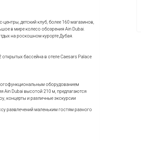
-центры, детский клуб, более 160 магазинов,
шое в мире колесо обозрения Ain Dubai.
отдых на роскошном курорте Дубая.
 открытых бассейна в отеле Caesars Palace
 многофункциональным оборудованием
 Ain Dubai высотой 210 м, предлагаются
оу, концерты и различные экскурсии
ассу развлечений маленьким гостям разного