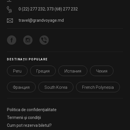
0 (22) 277 232
;
373 (68) 277 232
travel@grandvoyage.md
DESTINAȚII POPULARE
Peru
Греция
Испания
Чехия
Франция
South Korea
French Polynesia
Politica de confidenţialitate
Termenii şi condiţii
Cum pot rezerva biletul?