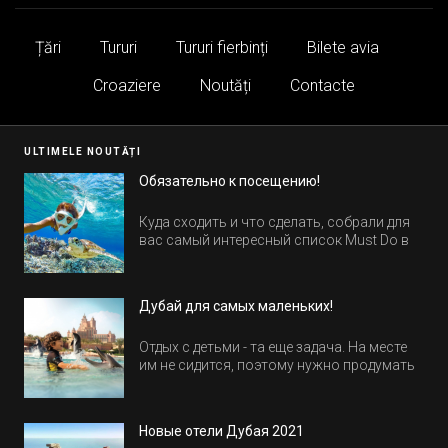
Țări
Tururi
Tururi fierbinți
Bilete avia
Croaziere
Noutăți
Contacte
ULTIMELE NOUTĂȚI
Обязательно к посещению!
Куда сходить и что сделать, собрали для
вас самый интересный список Must Do в
Египте.
Дубай для самых маленьких!
Отдых с детьми - та еще задача. На месте
им не сидится, поэтому нужно продумать
активность на весь день. Рассказываем,
куда пойти в Дубае всей семьей, чтобы
всем было интересно и весело.
Новые отели Дубая 2021