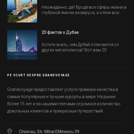
Неожиданно, да? Вроде все сферы жизни в
глубокой яме из-за вируса, а отели все-
равно открываются и строятся. Давайте
посмотрим, где мы сможем отдохнуть уже
в этом году! Напоминаем, что новые отели
20 фактов о Дубае
обычно на первые заезды дают промо-
цены.
Хотите знать, чем Дубай отличается от
других мегаполисов? Вот вам 20
интересных фактов о крупнейшем городе
Эмиратов. Проверьте, сколько фактов вы
уже знали, а что услышали впервые.
PE SCURT DESPRE GRANDVOYAGE
Grandvoyage предоставляет услуги премиум качества в
самые популярные и лучшие курорты в мире. На рынке
более 15 лет и за нашими плечами огромное количество
довольных клиентов и прекрасных путешествий.
Chisinau, Str. Mihai EMinescu 39