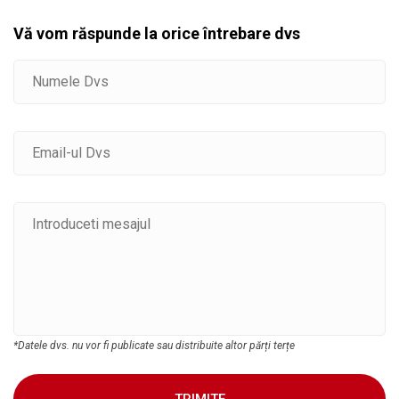
Vă vom răspunde la orice întrebare dvs
*Datele dvs. nu vor fi publicate sau distribuite altor părți terțe