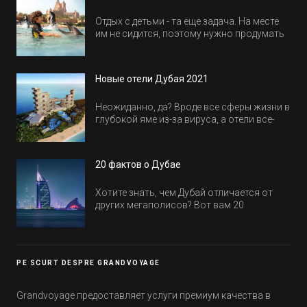
Отдых с детьми - та еще задача. На месте
им не сидится, поэтому нужно продумать
активность на весь день. Рассказываем,
куда пойти в Дубае всей семьей, чтобы
всем было интересно и весело.
Новые отели Дубая 2021
Неожиданно, да? Вроде все сферы жизни в
глубокой яме из-за вируса, а отели все-
равно открываются и строятся. Давайте
посмотрим, где мы сможем отдохнуть уже
в этом году! Напоминаем, что новые отели
20 фактов о Дубае
обычно на первые заезды дают промо-
цены.
Хотите знать, чем Дубай отличается от
других мегаполисов? Вот вам 20
интересных фактов о крупнейшем городе
Эмиратов. Проверьте, сколько фактов вы
уже знали, а что услышали впервые.
PE SCURT DESPRE GRANDVOYAGE
Grandvoyage предоставляет услуги премиум качества в