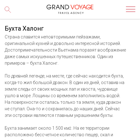
Бухта Халонг
Страна славится неповторимыми пейзажами,
оригинальной кухней и довольно интересной историей.
Достопримечательности Вьетнама поразят воображение
даже самых искушенных путешественников. Один из
примеров – бухта Халонг.
По древней легенде, на месте, где сейчас находится бухта,
когда-то жил большой дракон. В один из дней, оставив на
земле следы от своих мощных лап и хвоста, чудовище
ушло в море. Лощины со временем заполнились водой.
На поверхности осталась только та земля, куда дракон
не ступал. Она-то и сохранилась до наших дней. Сейчас
эти островки являются главным украшением бухты.
Бухта занимает около 1 500 км
. На ее территории
2
расположено бессчетное количество пещер, скал и