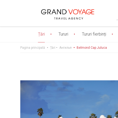
Țări
Tururi
Tururi fierbinți
Pagina principală
Țări
Ангилья
Belmond Cap Juluca