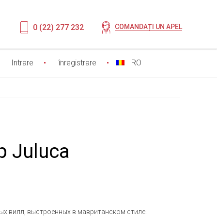
0 (22) 277 232
COMANDAȚI UN APEL
Intrare
înregistrare
RO
p Juluca
ых вилл, выстроенных в мавританском стиле.