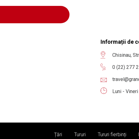
Informații de 
Chisinau, St
0 (22) 277 
travel@gra
Luni - Viner
Țări
Tururi
Tururi fierbinți