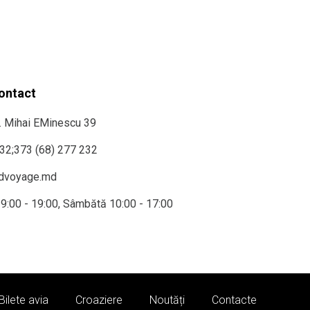
contact
r. Mihai EMinescu 39
232
;
373 (68) 277 232
ndvoyage.md
i 9:00 - 19:00, Sâmbătă 10:00 - 17:00
Bilete avia
Croaziere
Noutăți
Contacte