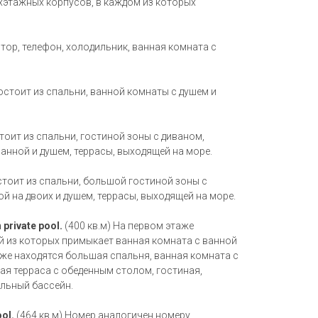
ухэтажных корпусов, в каждом из которых
тор, телефон, холодильник, ванная комната с
остоит из спальни, ванной комнаты с душем и
тоит из спальни, гостиной зоны с диваном,
анной и душем, террасы, выходящей на море.
стоит из спальни, большой гостиной зоны с
й на двоих и душем, террасы, выходящей на море.
 private pool.
(400 кв.м) На первом этаже
й из которых примыкает ванная комната с ванной
аже находятся большая спальня, ванная комната с
ая терраса с обеденным столом, гостиная,
альный бассейн.
ool.
(464 кв.м) Номер аналогичен номеру