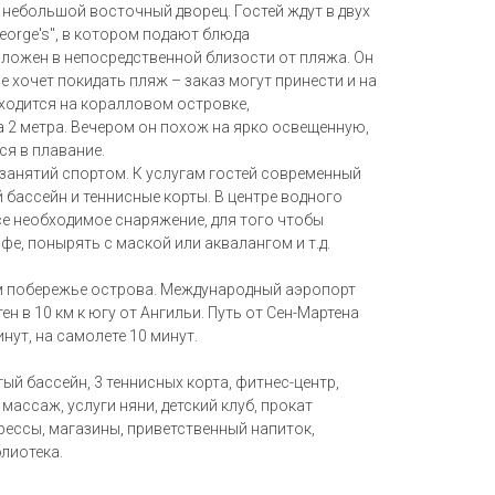
ебольшой восточный дворец. Гостей ждут в двух
George's", в котором подают блюда
ложен в непосредственной близости от пляжа. Он
не хочет покидать пляж – заказ могут принести и на
аходится на коралловом островке,
 2 метра. Вечером он похож на ярко освещенную,
я в плавание.
 занятий спортом. К услугам гостей современный
бассейн и теннисные корты. В центре водного
се необходимое снаряжение, для того чтобы
фе, понырять с маской или аквалангом и т.д.
 побережье острова. Международный аэропорт
н в 10 км к югу от Ангильи. Путь от Cен-Мартена
инут, на самолете 10 минут.
тый бассейн, 3 теннисных корта, фитнес-центр,
 массаж, услуги няни, детский клуб, прокат
рессы, магазины, приветственный напиток,
лиотека.