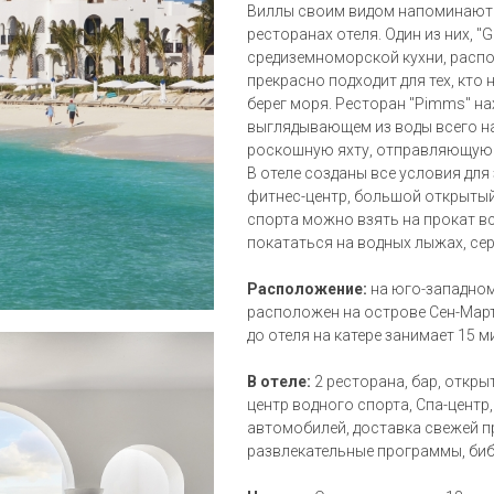
Виллы своим видом напоминают н
ресторанах отеля. Один из них, "
средиземноморской кухни, распо
прекрасно подходит для тех, кто 
берег моря. Ресторан "Pimms" н
выглядывающем из воды всего на
роскошную яхту, отправляющуюс
В отеле созданы все условия для
фитнес-центр, большой открытый 
спорта можно взять на прокат в
покататься на водных лыжах, сер
Расположение:
на юго-западном
расположен на острове Cен-Марте
до отеля на катере занимает 15 м
В отеле:
2 ресторана, бар, откры
центр водного спорта, Спа-центр,
автомобилей, доставка свежей п
развлекательные программы, биб