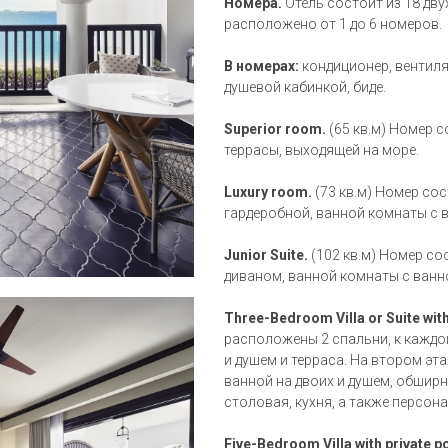
Номера.
Отель состоит из 18 дв
расположено от 1 до 6 номеров.
В номерах:
кондиционер, вентиля
душевой кабинкой, биде.
Superior room.
(65 кв.м) Номер с
террасы, выходящей на море.
Luxury room.
(73 кв.м) Номер сос
гардеробной, ванной комнаты с в
Junior Suite.
(102 кв.м) Номер со
диваном, ванной комнаты с ванно
Three-Bedroom Villa or Suite with
расположены 2 спальни, к каждо
и душем и терраса. На втором эт
ванной на двоих и душем, обширн
столовая, кухня, а также персон
Five-Bedroom Villa with private p