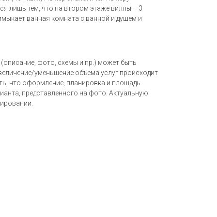
ся лишь тем, что на втором этаже виллы – 3
имыкает ванная комната с ванной и душем и
описание, фото, схемы и пр.) может быть
увеличение/уменьшение объема услуг происходит
ть, что оформление, планировка и площадь
ианта, представленного на фото. Актуальную
ировании.