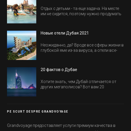
Отдых с детьми - та еще задача. На месте
им не сидится, поэтому нужно продумать
активность на весь день. Рассказываем,
куда пойти в Дубае всей семьей, чтобы
всем было интересно и весело.
Новые отели Дубая 2021
Неожиданно, да? Вроде все сферы жизни в
глубокой яме из-за вируса, а отели все-
равно открываются и строятся. Давайте
посмотрим, где мы сможем отдохнуть уже
в этом году! Напоминаем, что новые отели
20 фактов о Дубае
обычно на первые заезды дают промо-
цены.
Хотите знать, чем Дубай отличается от
других мегаполисов? Вот вам 20
интересных фактов о крупнейшем городе
Эмиратов. Проверьте, сколько фактов вы
уже знали, а что услышали впервые.
PE SCURT DESPRE GRANDVOYAGE
Grandvoyage предоставляет услуги премиум качества в