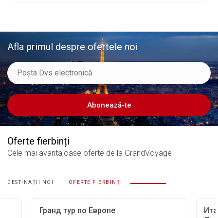
Afla primul despre ofertele noi
Abonează-te
Oferte fierbinți
Cele mai avantajoase oferte
de la GrandVoyage
DESTINAȚII NOI
OFERTE FIERBINȚI
Гранд тур по Европе
Ита