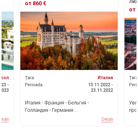
Лих
от 860 €
от 
асол
Țara
Италия
Țara
023 -
Perioada
13.11.2022 -
Peri
.2023
23.11.2022
Италия - Франция - Бельгия -
Увл
Голландия - Германия ...
про
дос
etalii
Detalii